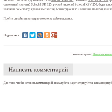
листового металла - ручной листогиб
Schechtl LBX 200
, гильотина
Schechtl HT 150
, 
сегментный листогиб
Schechtl UK 125
, ручной листогиб
Schechtl KSV 250
, будет шир
ножницы по металлу, кровельные клещи, безынерционные и обычные молотки, киянки
Пройти онлайн-регистрацию можно на
сайте
выставки.
Поделиться:
0 комментариев |
Написать комм
Написать комментарий
Для того, чтобы оставить комментарий, пожалуйста,
зарегистрируйтесь
или
авторизуй