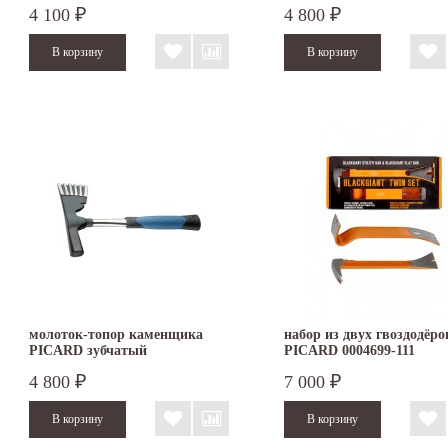
4 100
4 800
₽
₽
молоток-топор каменщика
набор из двух гвоздодёро
PICARD зубчатый
PICARD 0004699-111
4 800
7 000
₽
₽