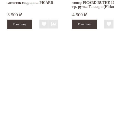
молоток сварщика PICARD
топор PICARD RUTHE 1
гр. ручка Гиккори (Hicko
3 500
4 500
₽
₽