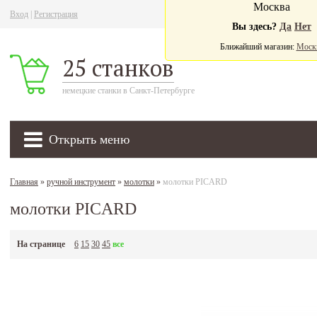
Москва
Вход
|
Регистрация
Ва
Вы здесь?
Да
Нет
Ближайший магазин:
Моск
25 станков
немецкие станки в Санкт-Петербурге
Открыть меню
Главная
»
ручной инструмент
»
молотки
»
молотки PICARD
молотки PICARD
На странице
6
15
30
45
все