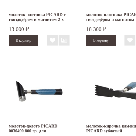
молоток плотника PICARD с
молоток плотника PICA
гвоздодёром и магнитом 2-х
гвоздодёром и магнитом
компонентная рукоятка
кожаная рукоятка
13 000
18 300
₽
₽
молоток-долото PICARD
молоток-кирочка камен
0030490 800 гр. для
PICARD зубчатый
штробления