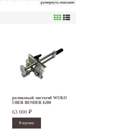
 до 180 градусов. Высота поднимаемого борта при
развернуть описание
их офисах продаж в СПб и Москве можно купить
, 4050, 4040, 7200, 7350, 6200, 6350, 2204, 2354
роликовый листогиб WUKO
UBER BENDER 6200
63 000
₽