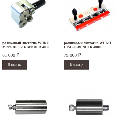
роликовый листогиб WUKO
роликовый листогиб WUKO
Micro DISC-O-BENDER 4050
DISC-O-BENDER 4000
61 000
79 000
₽
₽
.12.2025
30.04.2025
ежим работы офисов в новогодние
30 апреля - работаем в обычном режиме с
аздники 2025 - 2026 г.: г. Москва: 29, 30
01 по 04 мая - выходные дни с 05 по 07 м
кабря - работаем в обычном режиме, с
- работаем в обычном режиме с 08 по 11...
...
Читать дальше
итать дальше