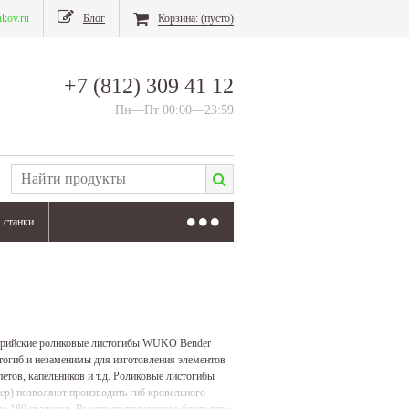
nkov.ru
Блог
Корзина:
(пусто)
+7 (812) 309 41 12
Пн—Пт 00:00—23:59
станки
стрийские роликовые листогибы WUKO Bender
стогиб и незаменимы для изготовления элементов
етов, капельников и т.д. Роликовые листогибы
ер) позволяют производить гиб кровельного