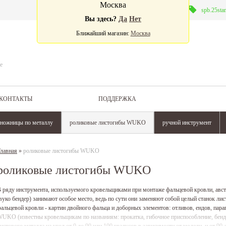
Москва
Валюта:
spb.25sta
Вы здесь?
Да
Нет
Ближайший магазин:
Москва
е
КОНТАКТЫ
ПОДДЕРЖКА
ножницы по металлу
роликовые листогибы WUKO
ручной инструмент
лавная
»
роликовые листогибы WUKO
роликовые листогибы WUKO
 ряду инструмента, используемого кровельщиками при монтаже фальцевой кровли, ав
вуко бендер) занимают особое место, ведь по сути они заменяют собой целый станок ли
альцевой кровли - картин двойного фальца и доборных элементов: отливов, ендов, парап
UKO (известны кровельщикам по названиям: прокатка, гибочное приспособление, бенд