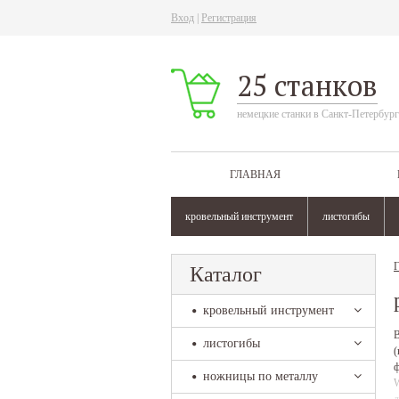
Вход
|
Регистрация
25 станков
немецкие станки в Санкт-Петербург
ГЛАВНАЯ
кровельный инструмент
листогибы
Г
Каталог
кровельный инструмент
В
листогибы
(
ф
ножницы по металлу
W