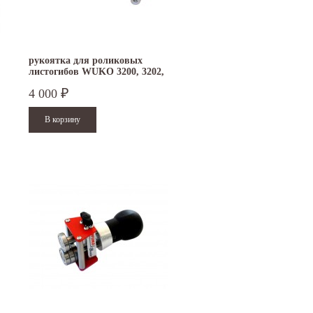
рукоятка для роликовых
листогибов WUKO 3200, 3202,
3350, 3352, 3202, 7200, 8200,
4 000
₽
7350