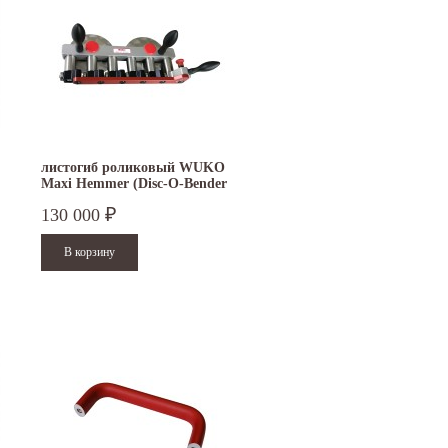
листогиб роликовый WUKO
Maxi Hemmer (Disc-O-Bender
Flex) 4052
130 000
₽
15.10.2024
29.12.2023
Приглашаем посетить наш стенд на 30-й
Режим работы офисов в Москве и
ая
Международной промышленной выставке
Петербурге. Москва. 29 декабря 20
"Металл-Экспо'2024",...
9 до 18 часов; с 30...
Читать дальше
Читать дальше