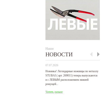
Наши
НОВОСТИ
07.07.2026
29
Новинка! Легендарные ножницы по металлу
Р
STUBAI ( арт. 269011) теперь выпускаются
пр
и с ЛЕВЫМ расположением нижней
де
режущей...
31
Читать дальше
Ч