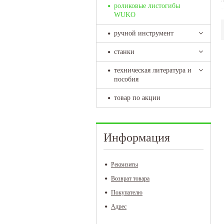
л
роликовые листогибы
э
WUKO
р
и
ручной инструмент
станки
техническая литература и
пособия
товар по акции
Информация
Реквизиты
Возврат товара
Покупателю
Адрес