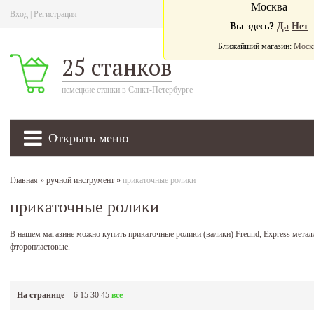
Москва
Вход
|
Регистрация
Ва
Вы здесь?
Да
Нет
Ближайший магазин:
Моск
25 станков
немецкие станки в Санкт-Петербурге
Открыть меню
Главная
»
ручной инструмент
»
прикаточные ролики
прикаточные ролики
В нашем магазине можно купить прикаточные ролики (валики) Freund, Express металл
фторопластовые.
На странице
6
15
30
45
все