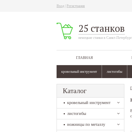
Вход
|
Регистрация
25 станков
немецкие станки в Санкт-Петербург
ГЛАВНАЯ
кровельный инструмент
листогибы
Г
Каталог
кровельный инструмент
В
листогибы
с
ножницы по металлу