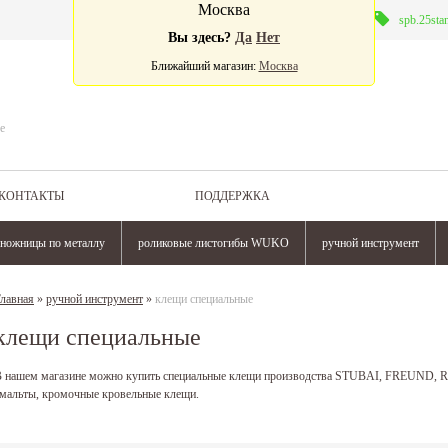
Москва
Валюта:
spb.25sta
Вы здесь?
Да
Нет
Ближайший магазин:
Москва
е
КОНТАКТЫ
ПОДДЕРЖКА
ножницы по металлу
роликовые листогибы WUKO
ручной инструмент
лавная
»
ручной инструмент
»
клещи специальные
клещи специальные
 нашем магазине можно купить специальные клещи производства STUBAI, FREUND, RA
мальты, кромочные кровельные клещи.