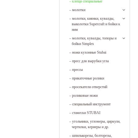
–
клещи специальные
–
молотки
–
молотки, киянки, кувалды,
выколотки Supercraft и бойки к
ним
–
молотки, кувалды, топоры и
бойки Simplex
–
ножи кухонные Stubai
–
пресс для вырубки угла
–
прессы
–
прикаточные ролики
–
просекатели отверстий
–
роликовые ножи
–
специальный инструмент
–
стамески STUBAI
–
угольники, угломеры, циркули,
чертилки, кернеры и др.
–
шпилькорезы, болторезы,