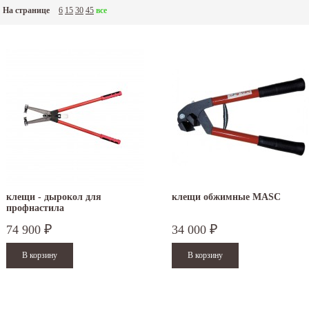
На странице
6
15
30
45
все
клещи - дырокол для
клещи обжимные MASC
профнастила
74 900
34 000
₽
₽