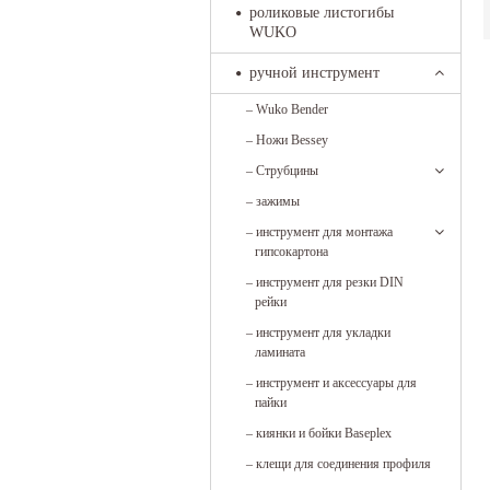
роликовые листогибы
WUKO
ручной инструмент
–
Wuko Bender
–
Ножи Bessey
–
Струбцины
–
зажимы
–
инструмент для монтажа
гипсокартона
–
инструмент для резки DIN
рейки
–
инструмент для укладки
ламината
–
инструмент и аксессуары для
пайки
–
киянки и бойки Baseplex
–
клещи для соединения профиля