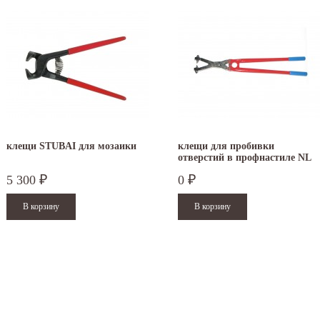
клещи STUBAI для мозаики
клещи для пробивки
отверстий в профнастиле NL
5 300
0
₽
₽