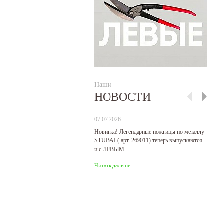
Наши
НОВОСТИ
07.07.2026
29
Новинка! Легендарные ножницы по металлу
Р
STUBAI ( арт. 269011) теперь выпускаются
пр
и с ЛЕВЫМ...
де
31
Читать дальше
Ч