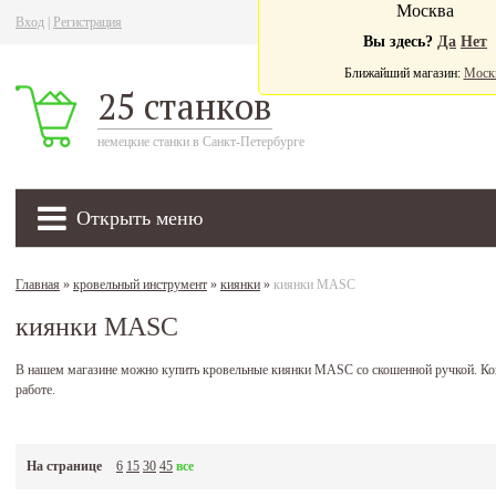
Москва
Вход
|
Регистрация
Ва
Вы здесь?
Да
Нет
Ближайший магазин:
Моск
25 станков
немецкие станки в Санкт-Петербурге
Открыть меню
Главная
»
кровельный инструмент
»
киянки
»
киянки MASC
киянки MASC
В нашем магазине можно купить кровельные киянки MASC со скошенной ручкой. Кон
работе.
На странице
6
15
30
45
все