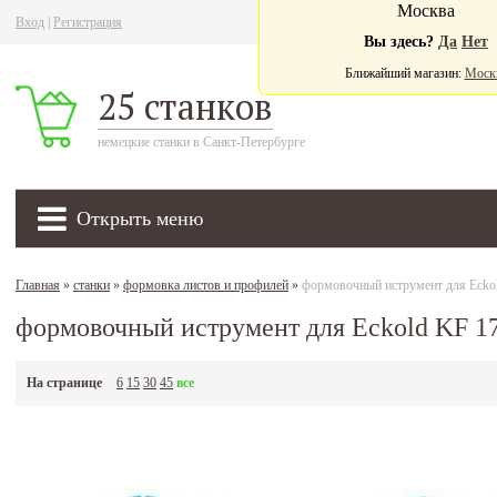
Москва
Вход
|
Регистрация
Ва
Вы здесь?
Да
Нет
Ближайший магазин:
Моск
25 станков
немецкие станки в Санкт-Петербурге
Открыть меню
Главная
»
станки
»
формовка листов и профилей
»
формовочный иструмент для Ecko
формовочный иструмент для Eckold KF 1
На странице
6
15
30
45
все