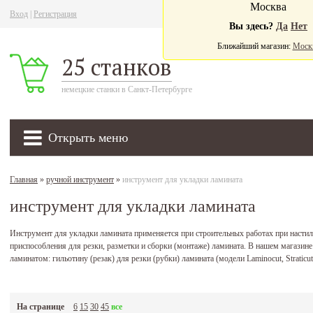
Москва
Вход
|
Регистрация
Ва
Вы здесь?
Да
Нет
Ближайший магазин:
Моск
25 станков
немецкие станки в Санкт-Петербурге
Открыть меню
Главная
»
ручной инструмент
»
инструмент для укладки ламината
инструмент для укладки ламината
Инструмент для укладки ламината применяется при строительных работах при настил
приспособления для резки, разметки и сборки (монтаже) ламината. В нашем магазин
ламинатом: гильотину (резак) для резки (рубки) ламината (модели Laminocut, Stratic
На странице
6
15
30
45
все