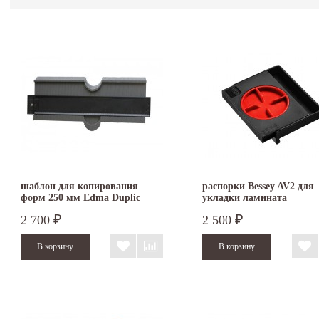
шаблон для копирования
распорки Bessey AV2 для
форм 250 мм Edma Duplic
укладки ламината
Form
2 700
2 500
₽
₽