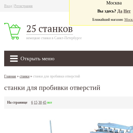
Москва
Вход
|
Регистрация
Ва
Вы здесь?
Да
Нет
Ближайший магазин:
Моск
25 станков
немецкие станки в Санкт-Петербурге
Открыть меню
Главная
»
станки
»
станки для пробивки отверстий
станки для пробивки отверстий
На странице
6
15
30
45
все