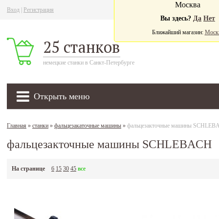
Москва
Вход
|
Регистрация
Ва
Вы здесь?
Да
Нет
Ближайший магазин:
Моск
25 станков
немецкие станки в Санкт-Петербурге
Открыть меню
Главная
»
станки
»
фальцезакаточные машины
»
фальцезакточные машины SCHLEB
фальцезакточные машины SCHLEBACH
На странице
6
15
30
45
все