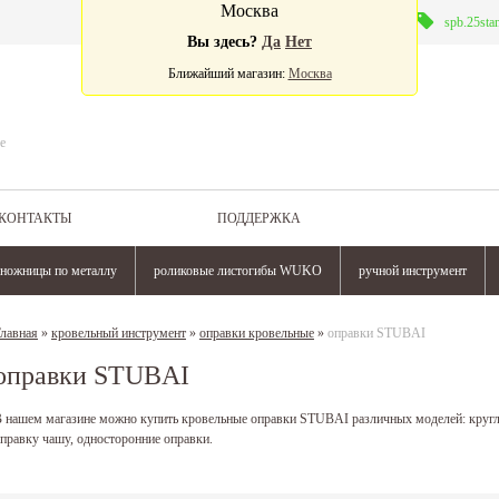
Москва
Валюта:
spb.25sta
Вы здесь?
Да
Нет
Ближайший магазин:
Москва
е
КОНТАКТЫ
ПОДДЕРЖКА
ножницы по металлу
роликовые листогибы WUKO
ручной инструмент
лавная
»
кровельный инструмент
»
оправки кровельные
»
оправки STUBAI
оправки STUBAI
 нашем магазине можно купить кровельные оправки STUBAI различных моделей: круглу
правку чашу, односторонние оправки.