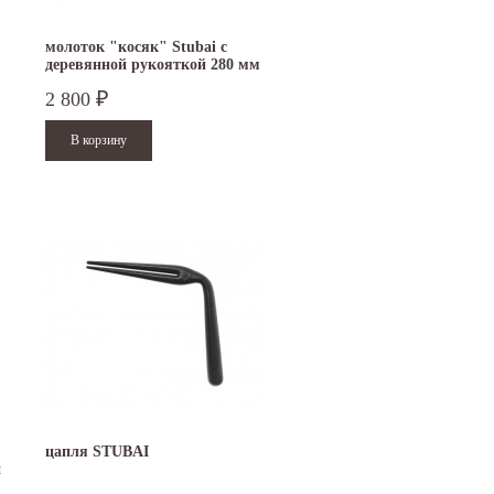
молоток "косяк" Stubai с
деревянной рукояткой 280 мм
2 800
₽
15.10.2024
29.12.2023
Приглашаем посетить наш стенд на 30-й
Режим работы офисов в Москве и
ая
Международной промышленной выставке
Петербурге. Москва. 29 декабря 20
"Металл-Экспо'2024", которая пройдет с
9 до 18 часов; с 30...
29...
Читать дальше
Читать дальше
цапля STUBAI
й