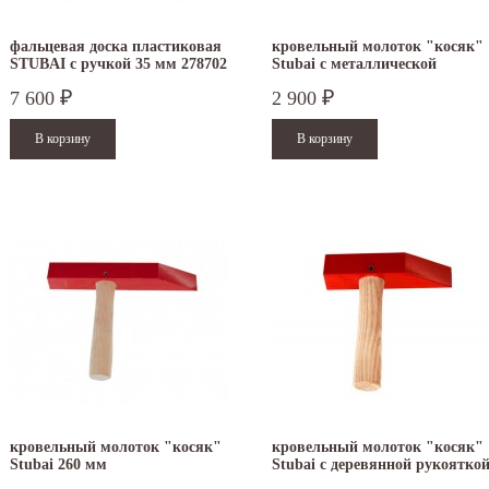
фальцевая доска пластиковая
кровельный молоток "косяк"
STUBAI с ручкой 35 мм 278702
Stubai с металлической
рукояткой
7 600
2 900
₽
₽
.12.2025
30.04.2025
ежим работы офисов в новогодние
30 апреля - работаем в обычном режиме с
аздники 2025 - 2026 г.: г. Москва: 29, 30
01 по 04 мая - выходные дни с 05 по 07 м
кабря -...
- работаем в...
итать дальше
Читать дальше
кровельный молоток "косяк"
кровельный молоток "косяк"
Stubai 260 мм
Stubai с деревянной рукоятко