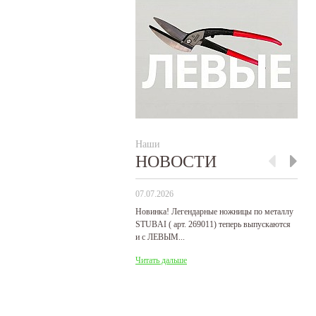
Наши
НОВОСТИ
07.07.2026
29
Новинка! Легендарные ножницы по металлу
Р
STUBAI ( арт. 269011) теперь выпускаются
пр
и с ЛЕВЫМ...
де
Читать дальше
Ч