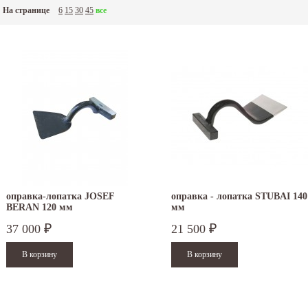
На странице
6
15
30
45
все
оправка-лопатка JOSEF
оправка - лопатка STUBAI 140
BERAN 120 мм
мм
37 000
21 500
₽
₽