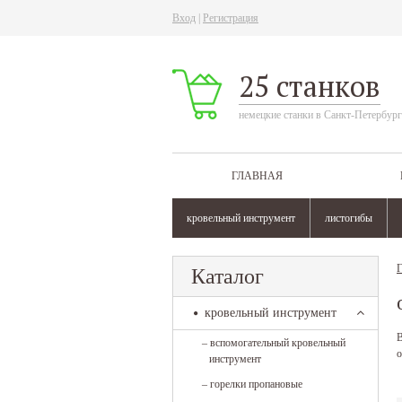
Вход
|
Регистрация
25 станков
немецкие станки в Санкт-Петербург
ГЛАВНАЯ
кровельный инструмент
листогибы
Г
Каталог
кровельный инструмент
В
–
вспомогательный кровельный
о
инструмент
–
горелки пропановые