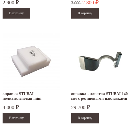
2 900
2 800
₽
₽
3 000
оправка STUBAI
оправка - лопатка STUBAI 140
полиэтиленовая mini
мм с резиновыми накладками
4 000
29 700
₽
₽