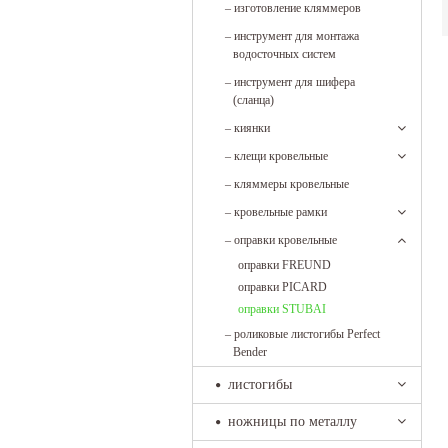
–
изготовление кляммеров
–
инструмент для монтажа
водосточных систем
–
инструмент для шифера
(сланца)
–
киянки
–
клещи кровельные
–
кляммеры кровельные
–
кровельные рамки
–
оправки кровельные
оправки FREUND
оправки PICARD
оправки STUBAI
–
роликовые листогибы Perfect
Bender
листогибы
ножницы по металлу