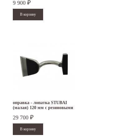
9 900
₽
оправка - лопатка STUBAI
(малая) 120 мм с резиновыми
накладками
29 700
₽