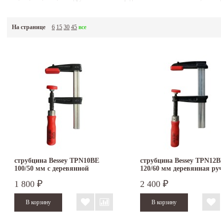
На странице
6
15
30
45
все
струбцина Bessey TPN10BE
струбцина Bessey TPN12
100/50 мм с деревянной
120/60 мм деревянная ру
ручкой
1 800
2 400
₽
₽