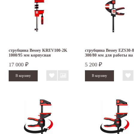
струбцина Bessey KREV100-2K
струбцина Bessey EZS30-8
1000/95 мм корпусная
300/80 мм для работы на
зажим и разжим
17 000
5 200
₽
₽