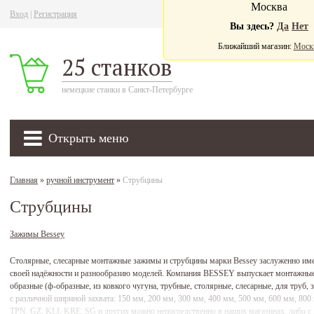
Москва
Вход
|
Регистрация
Ва
Вы здесь?
Да
Нет
Ближайший магазин:
Моск
25 станков
немецкие станки в Санкт-Петербурге
Открыть меню
Главная
»
ручной инструмент
»
Струбцины
Струбцины
Зажимы Bessey
Столярные, слесарные монтажные зажимы и струбцины марки Bessey заслуженно име
своей надёжности и разнообразию моделей. Компания BESSEY выпускает монтажны
образные (ф-образные, из ковкого чугуна, трубные, столярные, слесарные, для труб
с различной шириной захвата: 150 мм, 200 мм, 300 мм, 400 мм, 500 мм, 600 мм, 80
TPN, GZ, KLI, KRE, SG и других можно непосредственно в наших магазинах, либо с д