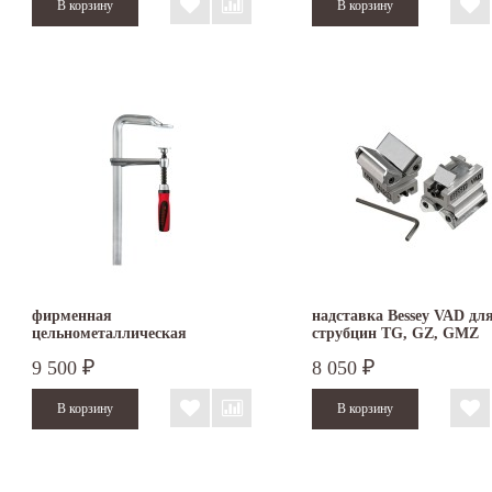
фирменная
надставка Bessey VAD дл
цельнометаллическая
струбцин TG, GZ, GMZ
струбцина BESSEY GZ30-2K с
9 500
8 050
₽
₽
двухкомпонентной рукояткой
из пластика