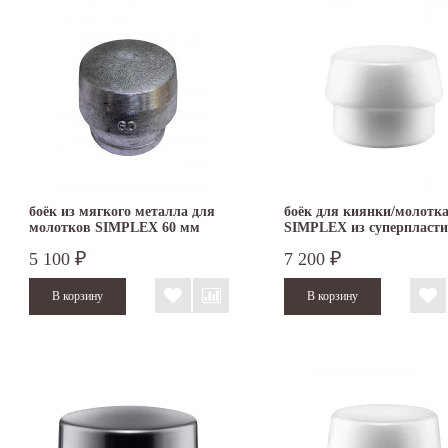
боёк из мягкого металла для
боёк для киянки/молотк
молотков SIMPLEX 60 мм
SIMPLEX из суперпласти
3209.060
мм 3207.080
5 100
7 200
₽
₽