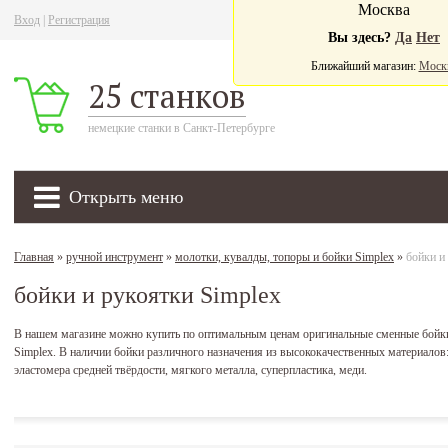
Москва
Вход
|
Регистрация
Ва
Вы здесь?
Да
Нет
Ближайший магазин:
Моск
25 станков
немецкие станки в Санкт-Петербурге
Открыть меню
Главная
»
ручной инструмент
»
молотки, кувалды, топоры и бойки Simplex
»
бойки и
бойки и рукоятки Simplex
В нашем магазине можно купить по оптимальным ценам оригинальные сменные бойк
Simplex. В наличии бойки различного назначения из высококачественных материалов: 
эластомера средней твёрдости, мягкого металла, суперпластика, меди.