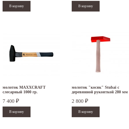
молоток MAXXCRAFT
молоток "косяк" Stubai с
слесарный 1000 гр.
деревянной рукояткой 280 мм
7 400
2 800
₽
₽