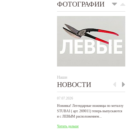
ФОТОГРАФИИ
Наши
НОВОСТИ
07.07.2026
29
Новинка! Легендарные ножницы по металлу
Р
STUBAI ( арт. 269011) теперь выпускаются
пр
и с ЛЕВЫМ расположением...
де
Читать дальше
Ч