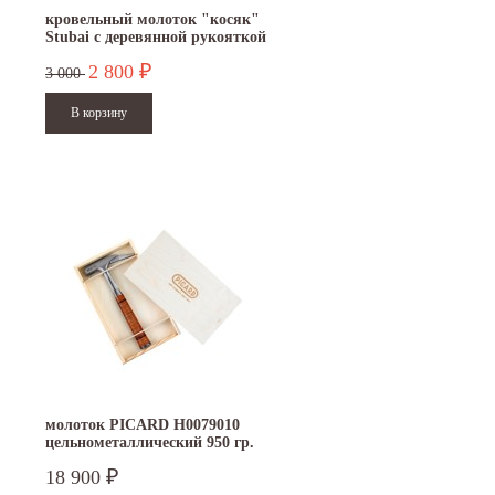
кровельный молоток "косяк"
Stubai с деревянной рукояткой
2 800
₽
3 000
15.10.2024
29.12.2023
Приглашаем посетить наш стенд на 30-й
Режим работы офисов в Москве и
ая
Международной промышленной выставке
Петербурге. Москва. 29 декабря 20
молоток PICARD H0079010
"Металл-Экспо'2024", которая пройдет с
9 до 18 часов; с 30 декабря 2023...
цельнометаллический 950 гр.
29...
в деревянной коробке
Читать дальше
18 900
₽
Читать дальше