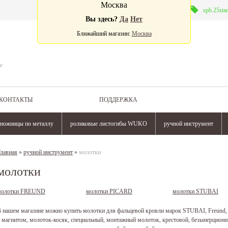
Москва
Валюта:
spb.25sta
Вы здесь?
Да
Нет
Ближайший магазин:
Москва
е
КОНТАКТЫ
ПОДДЕРЖКА
ножницы по металлу
роликовые листогибы WUKO
ручной инструмент
лавная
»
ручной инструмент
»
молотки
молотки
молотки FREUND
молотки PICARD
молотки STUBAI
 нашем магазине можно купить молотки для фальцевой кровли марок STUBAI, Freund, P
 магнитом, молоток-косяк, специальный, монтажный молоток, крестовой, безынерционны