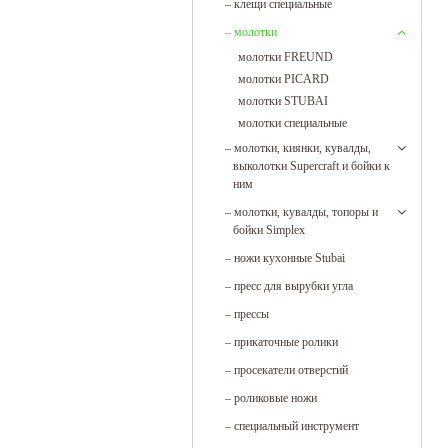
–
клещи специальные
–
молотки
молотки FREUND
молотки PICARD
молотки STUBAI
молотки специальные
–
молотки, киянки, кувалды,
выколотки Supercraft и бойки к
ним
–
молотки, кувалды, топоры и
бойки Simplex
–
ножи кухонные Stubai
–
пресс для вырубки угла
–
прессы
–
прикаточные ролики
–
просекатели отверстий
–
роликовые ножи
–
специальный инструмент