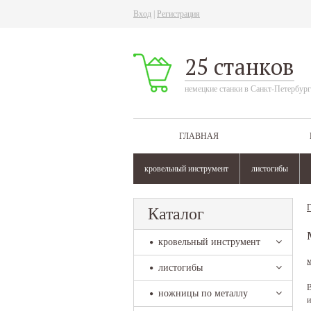
Вход
|
Регистрация
25 станков
немецкие станки в Санкт-Петербург
ГЛАВНАЯ
кровельный инструмент
листогибы
Г
Каталог
кровельный инструмент
листогибы
В
ножницы по металлу
и