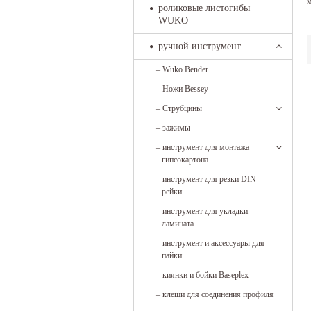
м
роликовые листогибы
WUKO
ручной инструмент
–
Wuko Bender
–
Ножи Bessey
–
Струбцины
–
зажимы
–
инструмент для монтажа
гипсокартона
–
инструмент для резки DIN
рейки
–
инструмент для укладки
ламината
–
инструмент и аксессуары для
пайки
–
киянки и бойки Baseplex
–
клещи для соединения профиля