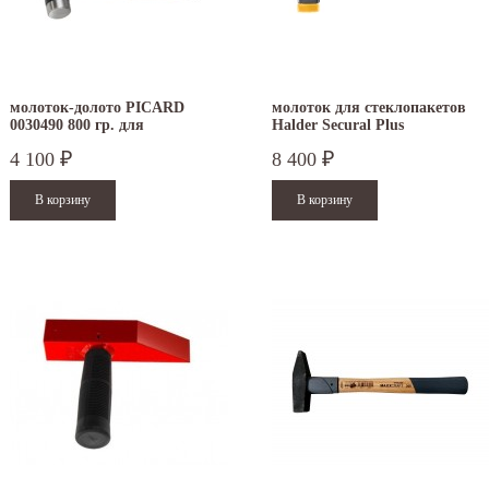
молоток-долото PICARD
молоток для стеклопакетов
0030490 800 гр. для
Halder Secural Plus
штробления
безынерционный 30х40 мм
4 100
8 400
₽
₽
3380.140