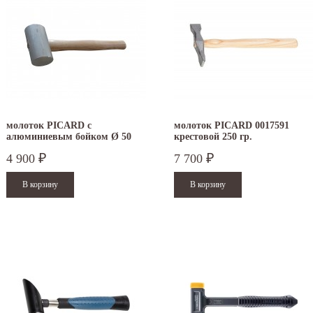
молоток PICARD с
молоток PICARD 0017591
алюминиевым бойком Ø 50
крестовой 250 гр.
мм
4 900
7 700
₽
₽