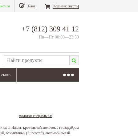
nkov.ru
Блог
Корзина:
(пусто)
+7 (812) 309 41 12
Пн—Пт 00:00—23:59
станки
молотки специальные
icard, Halder: кровельный молоток с гвоздедёром
й, безоткатный (Supercraft), автомобильный