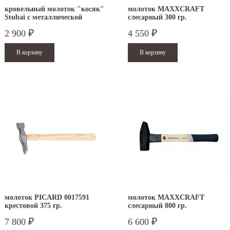
кровельный молоток "косяк"
молоток MAXXCRAFT
Stubai с металлической
слесарный 300 гр.
рукояткой
2 900
4 550
₽
₽
.12.2025
30.04.2025
ежим работы офисов в новогодние
30 апреля - работаем в обычном режиме с
аздники 2025 - 2026 г.: г. Москва: 29, 30
01 по 04 мая - выходные дни с 05 по 07 м
молоток PICARD 0017591
молоток MAXXCRAFT
кабря - работаем в обычном режиме, с...
- работаем в обычном режиме с 08...
крестовой 375 гр.
слесарный 800 гр.
итать дальше
Читать дальше
7 800
6 600
₽
₽