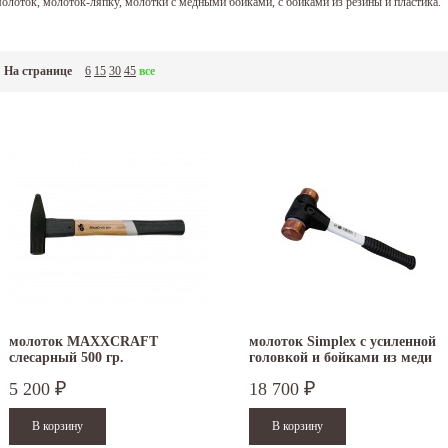
олоток, молоток-ляпку, молотки с медными бойками, с бойками из резины и пластика.
На странице
6
15
30
45
все
молоток MAXXCRAFT
молоток Simplex с усиленной
слесарный 500 гр.
головкой и бойками из меди
40 мм 3704.040
5 200
18 700
₽
₽