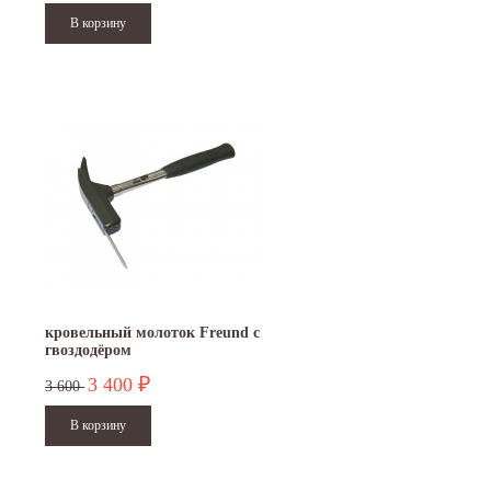
кровельный молоток Freund с
гвоздодёром
3 400
₽
3 600