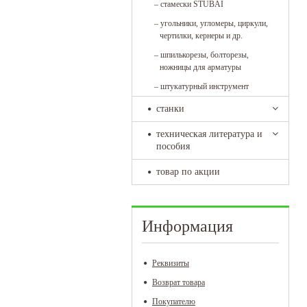
–
стамески STUBAI
–
угольники, угломеры, циркули,
чертилки, кернеры и др.
–
шпилькорезы, болторезы,
ножницы для арматуры
–
штукатурный инструмент
станки
техническая литература и
пособия
товар по акции
Информация
Реквизиты
Возврат товара
Покупателю