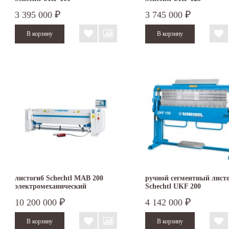
3 395 000
3 745 000
₽
₽
листогиб Schechtl MAB 200
ручной сегментный лист
электромеханический
Schechtl UKF 200
10 200 000
4 142 000
₽
₽