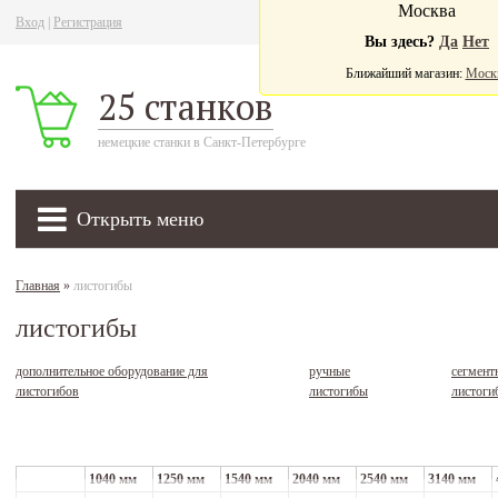
Москва
Вход
|
Регистрация
Ва
Вы здесь?
Да
Нет
Ближайший магазин:
Моск
25 станков
немецкие станки в Санкт-Петербурге
Открыть меню
Главная
»
листогибы
листогибы
дополнительное оборудование для
ручные
сегмент
листогибов
листогибы
листоги
1040 мм
1250 мм
1540 мм
2040 мм
2540 мм
3140 мм