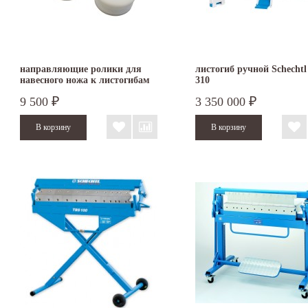
направляющие ролики для
листогиб ручной Schecht
навесного ножа к листогибам
310
Schechtl LBX
9 500
3 350 000
₽
₽