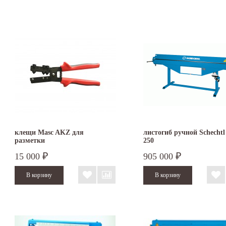
4.50 мм
5.00 мм
6.00 мм
RAS 76.30
Листогиб - станок для гибки листового металла. При помощи листогиба можно изгот
Листогибы используются для производства доборных элементов, профилей и других и
коробчатой конфигурации используются
сегментные листогибы
.
Мы предлагаем листогибы с поворотной балкой известных немецких производителей
клещи Masc AKZ для
листогиб ручной Schecht
разметки
250
15 000
905 000
₽
₽