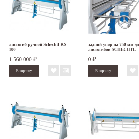
листогиб ручной Schechtl KS
задний упор на 750 мм д
100
листогибов SCHECHTL
KS/KSV
1 560 000
0
₽
₽