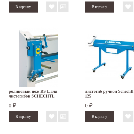
роликовый нож RS L для
листогиб ручной Schecht
листогибов SCHECHTL
125
HBM/HA
0
0
₽
₽