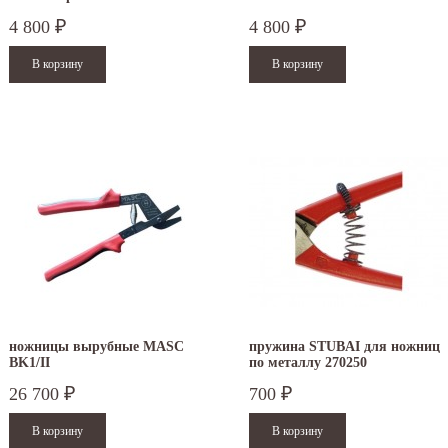
4 800
4 800
₽
₽
ножницы вырубные MASC
пружина STUBAI для ножниц
BK1/II
по металлу 270250
26 700
700
₽
₽