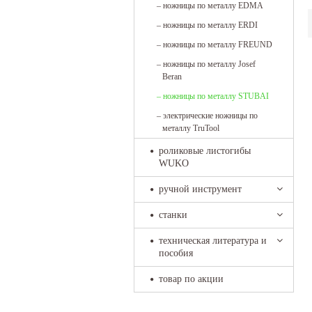
–
ножницы по металлу EDMA
–
ножницы по металлу ERDI
–
ножницы по металлу FREUND
–
ножницы по металлу Josef
Beran
–
ножницы по металлу STUBAI
–
электрические ножницы по
металлу TruTool
роликовые листогибы
WUKO
ручной инструмент
станки
техническая литература и
пособия
товар по акции