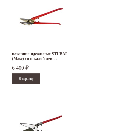
ножницы идеальные STUBAI
м
(Masc) со шкалой левые
270515
6 400
₽