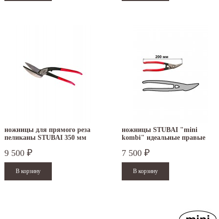
ножницы для прямого реза
ножницы STUBAI "mini
пеликаны STUBAI 350 мм
kombi" идеальные правые
ПВХ левые 269511
270012
9 500
7 500
₽
₽