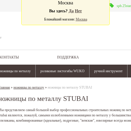
Москва
Валюта:
spb.25sta
Вы здесь?
Да
Нет
Ближайший магазин:
Москва
е
КОНТАКТЫ
ПОДДЕРЖКА
ножницы по металлу
роликовые листогибы WUKO
ручной инструмент
лавная
»
ножницы по металлу
»
ножницы по металлу STUBAI
ножницы по металлу STUBAI
ы представляем самый большой выбор профессиональных строительных ножниц по ме
tubai являются, пожалуй, самыми излюбленными ножницами по металлу у большинст
 пеликаны, комбинированные (идеальные), подрезные, "венские", ювелирные всегда мож