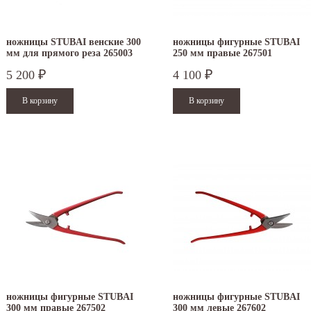
.12.2025
30.04.2025
ежим работы офисов в новогодние
30 апреля - работаем в обычном режиме с
ножницы STUBAI венские 300
ножницы фигурные STUBAI
аздники 2025 - 2026 г.: г. Москва: 29, 30
01 по 04 мая - выходные дни с 05 по 07 м
мм для прямого реза 265003
250 мм правые 267501
кабря - работаем...
- работаем в...
5 200
4 100
₽
₽
итать дальше
Читать дальше
ножницы фигурные STUBAI
ножницы фигурные STUBAI
300 мм правые 267502
300 мм левые 267602