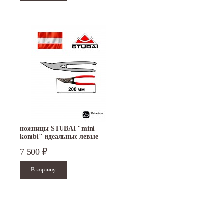
ножницы STUBAI "mini
kombi" идеальные левые
270512
7 500
₽