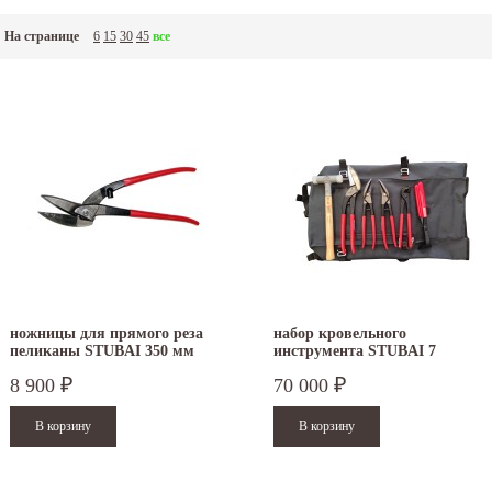
На странице
6
15
30
45
все
ножницы для прямого реза
набор кровельного
пеликаны STUBAI 350 мм
инструмента STUBAI 7
ПВХ правые 269011
предметов S283905
8 900
70 000
₽
₽