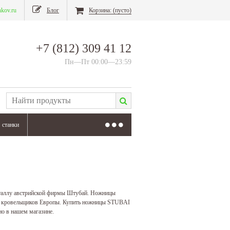
nkov.ru
Блог
Корзина:
(пусто)
+7 (812) 309 41 12
Пн—Пт 00:00—23:59
станки
таллу австрийской фирмы Штубай. Ножницы
ва кровельщиков Европы. Купить ножницы STUBAI
но в нашем магазине.