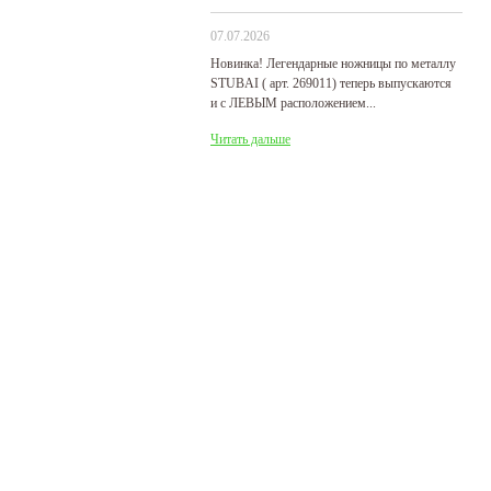
07.07.2026
29
Новинка! Легендарные ножницы по металлу
Р
STUBAI ( арт. 269011) теперь выпускаются
пр
и с ЛЕВЫМ расположением...
де
Читать дальше
Ч