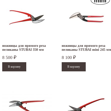
ножницы для прямого реза
ножницы для прямого реза
пеликаны STUBAI 350 мм
пеликаны STUBAI mini 245 м
окрашенные правые 269001
ПВХ правые 269012
8 500
8 100
₽
₽