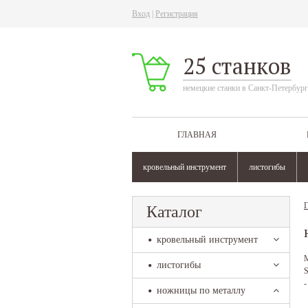
Вход
|
Регистрация
25 станков
немецкие станки в Санкт-Петербург
ГЛАВНАЯ
кровельный инструмент
листогибы
Г
Каталог
кровельный инструмент
М
листогибы
S
-
ножницы по металлу