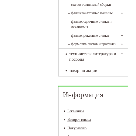
–
станки тоннельной сборки
–
фальцезакаточные машины
–
фальцеосадочные станки и
механизмы
–
фальцепрокатные станки
–
формовка листов и профилей
техническая литература и
пособия
товар по акции
Информация
Реквизиты
Возврат товара
Покупателю