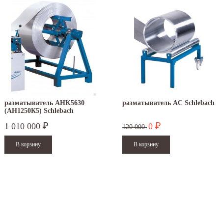
разматыватель AHK5630
разматыватель AC Schlebach
(AH1250К5) Schlebach
1 010 000
0
₽
₽
120 000