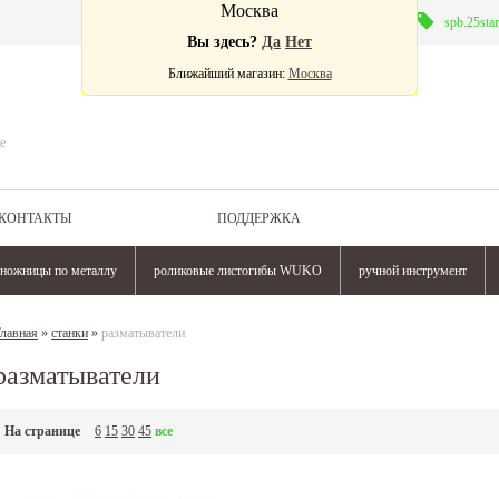
Москва
Валюта:
spb.25sta
Вы здесь?
Да
Нет
Ближайший магазин:
Москва
е
КОНТАКТЫ
ПОДДЕРЖКА
ножницы по металлу
роликовые листогибы WUKO
ручной инструмент
лавная
»
станки
»
разматыватели
разматыватели
На странице
6
15
30
45
все