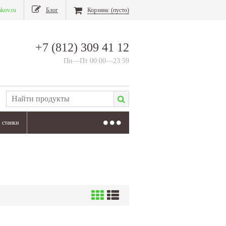
nkov.ru
Блог
Корзина:
(пусто)
+7 (812) 309 41 12
Пн—Пт 00:00—23:59
станки