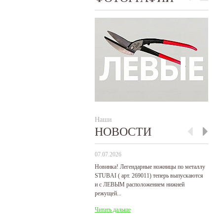
Наши
НОВОСТИ
07.07.2026
29
Новинка! Легендарные ножницы по металлу
Р
STUBAI ( арт. 269011) теперь выпускаются
пр
и с ЛЕВЫМ расположением нижней
де
режущей...
Ч
Читать дальше