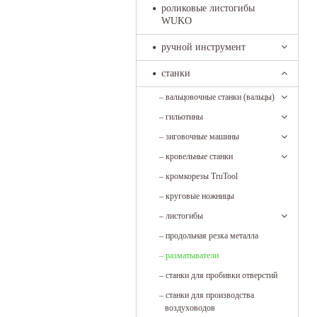
роликовые листогибы
WUKO
ручной инструмент
станки
–
вальцовочные станки (вальцы)
–
гильотины
–
зиговочные машины
–
кровельные станки
–
кромкорезы TruTool
–
круговые ножницы
–
листогибы
–
продольная резка металла
–
разматыватели
–
станки для пробивки отверстий
–
станки для производства
воздуховодов