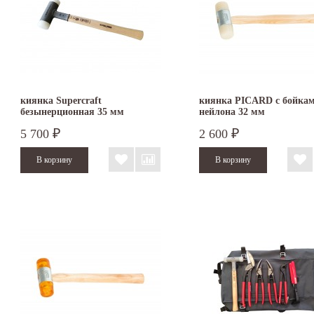
киянка Supercraft
киянка PICARD с бойкам
безынерционная 35 мм
нейлона 32 мм
3366.035
5 700
2 600
₽
₽