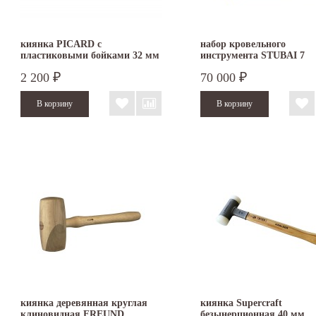
киянка PICARD с
набор кровельного
пластиковыми бойками 32 мм
инструмента STUBAI 7
2522001-32
предметов S283905
2 200
70 000
₽
₽
киянка деревянная круглая
киянка Supercraft
клиновидная FREUND
безынерционная 40 мм