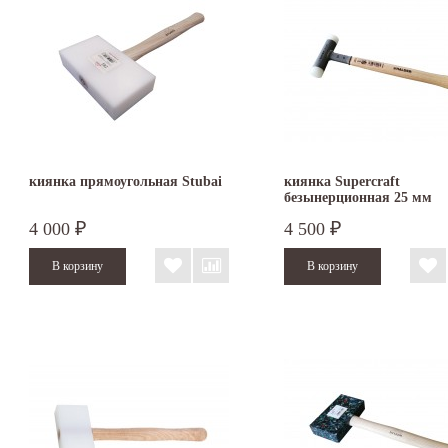
киянка прямоугольная Stubai
киянка Supercraft
безынерционная 25 мм
3366.025
4 000
4 500
₽
₽