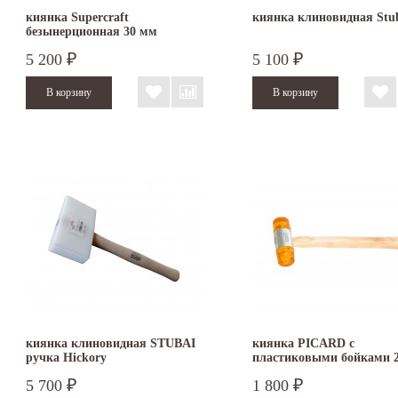
киянка Supercraft
киянка клиновидная Stu
безынерционная 30 мм
3366.030
5 200
5 100
₽
₽
киянка клиновидная STUBAI
киянка PICARD с
ручка Hickory
пластиковыми бойками 
2522001-27
5 700
1 800
₽
₽