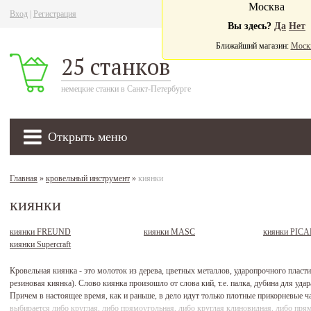
Москва
Вход
|
Регистрация
Ва
Вы здесь?
Да
Нет
Ближайший магазин:
Моск
25 станков
немецкие станки в Санкт-Петербурге
Открыть меню
Главная
»
кровельный инструмент
»
киянки
киянки
киянки FREUND
киянки MASC
киянки PIC
киянки Supercraft
Кровельная киянка - это молоток из дерева, цветных металлов, ударопрочного пласти
резиновая киянка). Слово киянка произошло от слова кий, т.е. палка, дубина для уда
Причем в настоящее время, как и раньше, в дело идут только плотные прикорневые ч
выбирается либо круглая, либо прямоугольная, либо круглая клиновидная, либо пря