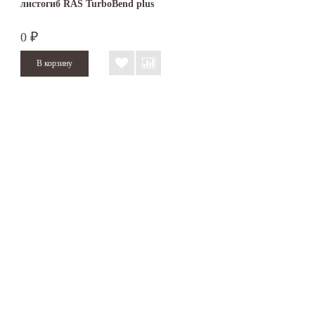
листогиб RAS TurboBend plus
0
₽