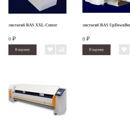
листогиб RAS XXL-Center
листогиб RAS UpDownBe
0
0
₽
₽