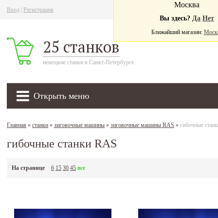
Москва
Вход
|
Регистрация
Ва
Вы здесь?
Да
Нет
Ближайший магазин:
Моск
25 станков
немецкие станки в Санкт-Петербурге
Открыть меню
Главная
»
станки
»
зиговочные машины
»
зиговочные машины RAS
»
гибочные стан
гибочные станки RAS
На странице
6
15
30
45
все