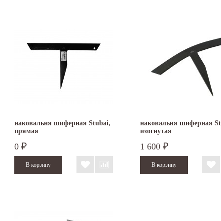
наковальня шиферная Stubai,
наковальня шиферная St
прямая
изогнутая
0
1 600
₽
₽