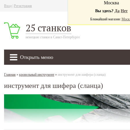
Москва
Вход
|
Регистрация
Ва
Вы здесь?
Да
Нет
Ближайший магазин:
Моск
25 станков
немецкие станки в Санкт-Петербурге
Открыть меню
Главная
»
кровельный инструмент
»
инструмент для шифера (сланца)
инструмент для шифера (сланца)