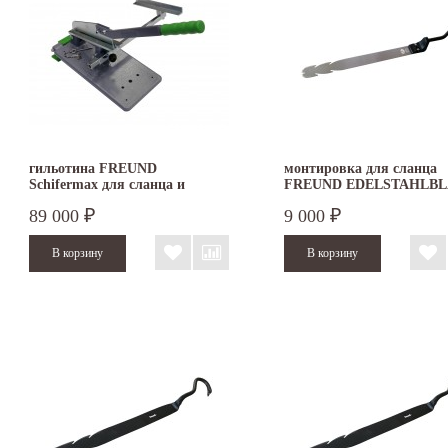
гильотина FREUND
монтировка для сланца
Schifermax для сланца и
FREUND EDELSTAHLBL
шифера
470 мм
89 000
9 000
₽
₽