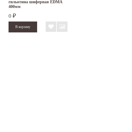
гильотина шиферная EDMA
400мм
0
₽