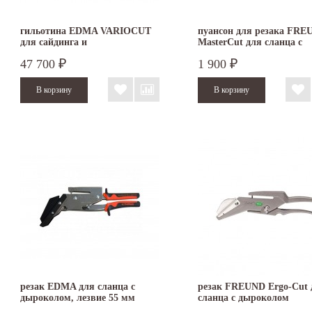
гильотина EDMA VARIOCUT
пуансон для резака FRE
для сайдинга и
MasterCut для сланца с
фиброцементных панелей
дыроколом
47 700
1 900
₽
₽
резак EDMA для сланца с
резак FREUND Ergo-Cut 
дыроколом, лезвие 55 мм
сланца с дыроколом
032455