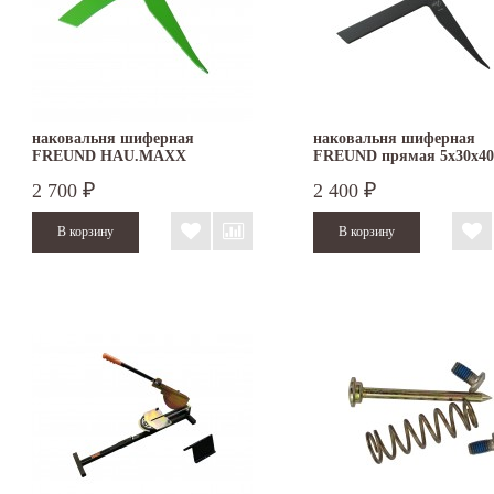
наковальня шиферная
наковальня шиферная
FREUND HAU.MAXX
FREUND прямая 5х30х40
изогнутая
2 700
2 400
₽
₽