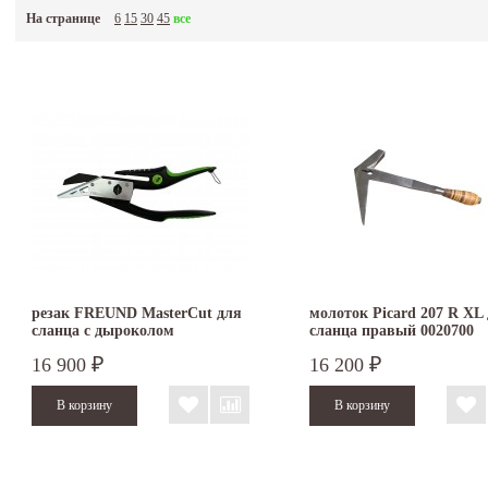
На странице
6
15
30
45
все
Для монтажа кровельного покрытия из природного шифера (сланца) применяется спе
- это специальные молотки для сланца, монтировки, наковальни, резаки (ножницы), г
панелей) из фиброцемента. В Европе широко развито применение этого по истине "ве
годом в России, таких крыш становится всё больше сланцевая кровля становится поп
профессиональным инструментом для обработки и монтажа кровельного сланца веду
монтаже сланца и который можно купить в наших магазинах по оптимальной цене.
резак FREUND MasterCut для
молоток Picard 207 R XL
сланца с дыроколом
сланца правый 0020700
16 900
16 200
₽
₽