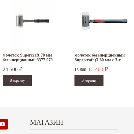
молоток Supercraft 70 мм
молоток безынерционный
безынерционный 3377.070
Supercraft Ø 60 мм с 3-х
компонентной рукояткой
24 500
13 400
₽
₽
15 600
МАГАЗИН