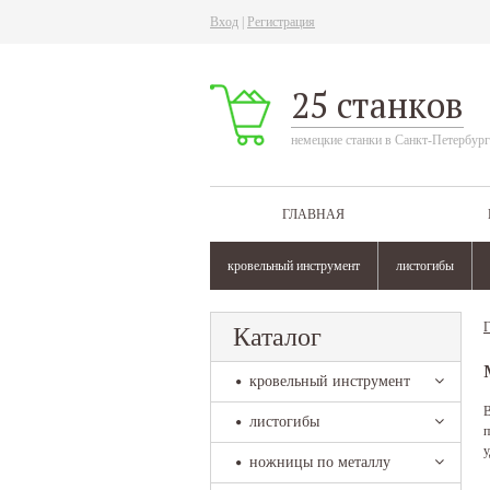
Вход
|
Регистрация
25 станков
немецкие станки в Санкт-Петербург
ГЛАВНАЯ
кровельный инструмент
листогибы
Г
Каталог
кровельный инструмент
В
листогибы
п
у
ножницы по металлу