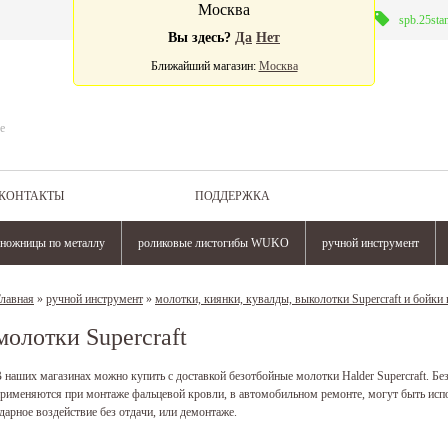
Москва
Валюта:
spb.25sta
Вы здесь?
Да
Нет
Ближайший магазин:
Москва
е
КОНТАКТЫ
ПОДДЕРЖКА
ножницы по металлу
роликовые листогибы WUKO
ручной инструмент
лавная
»
ручной инструмент
»
молотки, киянки, кувалды, выколотки Supercraft и бойки
молотки Supercraft
 наших магазинах можно купить с доставкой безотбойные молотки Halder Supercraft. Бе
рименяются при монтаже фальцевой кровли, в автомобильном ремонте, могут быть исп
дарное воздействие без отдачи, или демонтаже.