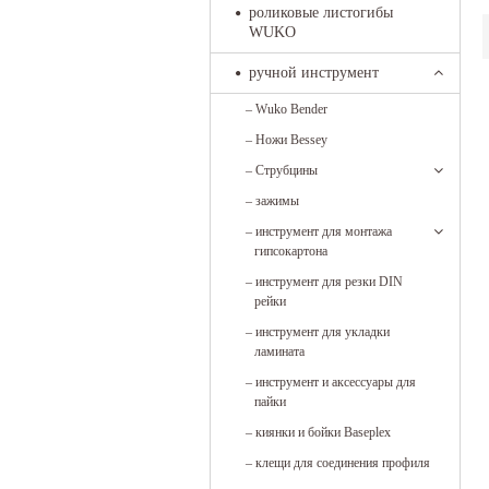
роликовые листогибы
WUKO
ручной инструмент
–
Wuko Bender
–
Ножи Bessey
–
Струбцины
–
зажимы
–
инструмент для монтажа
гипсокартона
–
инструмент для резки DIN
рейки
–
инструмент для укладки
ламината
–
инструмент и аксессуары для
пайки
–
киянки и бойки Baseplex
–
клещи для соединения профиля