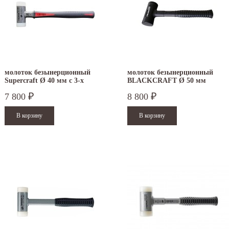
молоток безынерционный
молоток безынерционный
Supercraft Ø 40 мм с 3-х
BLACKCRAFT Ø 50 мм
компонентной рукояткой
3379.050
7 800
8 800
₽
₽
3389.040