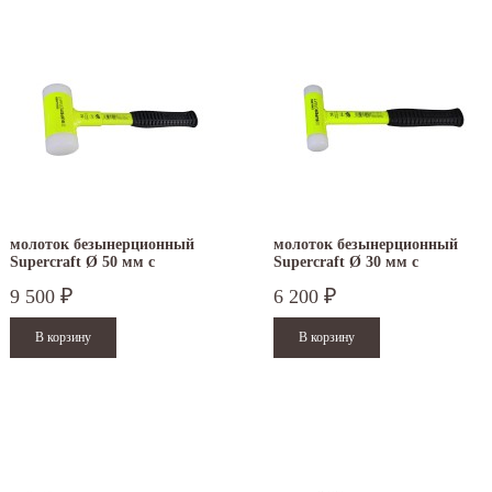
молоток безынерционный
молоток безынерционный
Supercraft Ø 50 мм с
Supercraft Ø 30 мм с
флюоресцентным покрытием
флюоресцентным покрытием
9 500
6 200
₽
₽
3377.150
3377.130