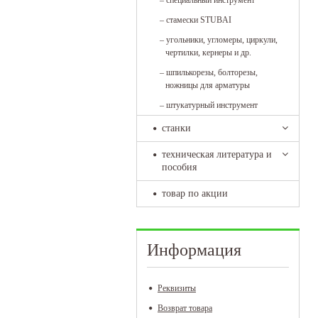
–
специальный инструмент
–
стамески STUBAI
–
угольники, угломеры, циркули,
чертилки, кернеры и др.
–
шпилькорезы, болторезы,
ножницы для арматуры
–
штукатурный инструмент
станки
техническая литература и
пособия
товар по акции
Информация
Реквизиты
Возврат товара