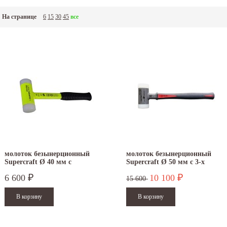
На странице
6
15
30
45
все
молоток безынерционный
молоток безынерционный
Supercraft Ø 40 мм с
Supercraft Ø 50 мм с 3-х
флюоресцентным покрытием
компонентной рукояткой
6 600
10 100
₽
₽
3377.140
3389.050
15 600