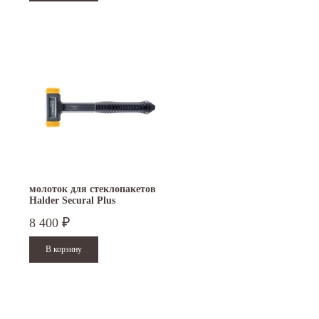
молоток для стеклопакетов
Halder Secural Plus
безынерционный 30х40 мм
8 400
₽
3380.140