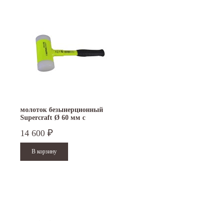
молоток безынерционный
Supercraft Ø 60 мм с
флюоресцентным покрытием
14 600
₽
3377.160