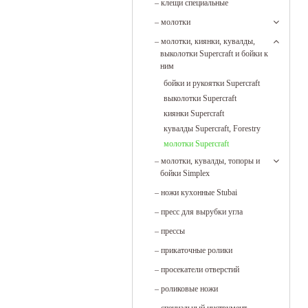
–
клещи специальные
–
молотки
–
молотки, киянки, кувалды,
выколотки Supercraft и бойки к
ним
бойки и рукоятки Supercraft
выколотки Supercraft
киянки Supercraft
кувалды Supercraft, Forestry
молотки Supercraft
–
молотки, кувалды, топоры и
бойки Simplex
–
ножи кухонные Stubai
–
пресс для вырубки угла
–
прессы
–
прикаточные ролики
–
просекатели отверстий
–
роликовые ножи