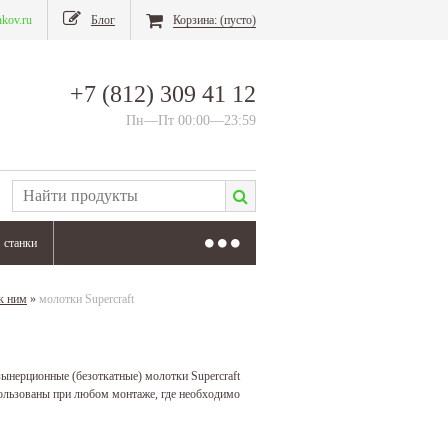
nkov.ru
Блог
Корзина:
(пусто)
+7 (812) 309 41 12
Пн—Пт 00:00—23:59
станки
 к ним
»
молотки Supercraft
зынерционные (безоткатные) молотки Supercraft
ользованы при любом монтаже, где необходимо