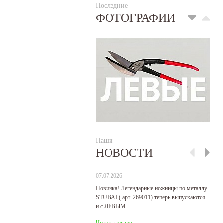
Последние
ФОТОГРАФИИ
Наши
НОВОСТИ
07.07.2026
29
Новинка! Легендарные ножницы по металлу
Р
STUBAI ( арт. 269011) теперь выпускаются
пр
и с ЛЕВЫМ...
де
Читать дальше
Ч