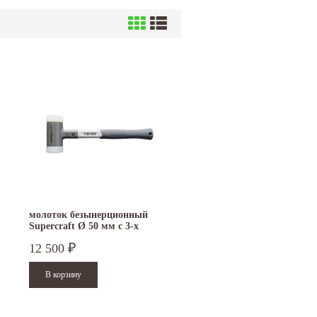
молоток безынерционный
Supercraft Ø 50 мм с 3-х
компонентной рукояткой
12 500
₽
NEW 3399.050