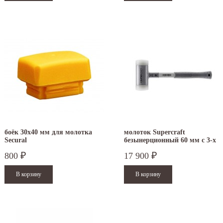
боёк 30x40 мм для молотка
молоток Supercraft
Secural
безынерционный 60 мм с 3-х
компонентной ручкой NEW
800
17 900
₽
₽
3399.060