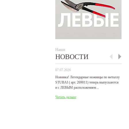
Наши
НОВОСТИ
07.07.2026
29
Новинка! Легендарные ножницы по металлу
Р
STUBAI ( арт. 269011) теперь выпускаются
пр
и с ЛЕВЫМ расположением...
де
Читать дальше
Ч