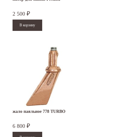
2 500
₽
15.10.2024
29.12.2023
Приглашаем посетить наш стенд на 30-й
Режим работы офисов в Москве и
ая
Международной промышленной выставке...
Петербурге. Москва. 29 декабря 20
9 до 18 часов; с 30...
Читать дальше
Читать дальше
жало паяльное 778 TURBO
6 800
₽