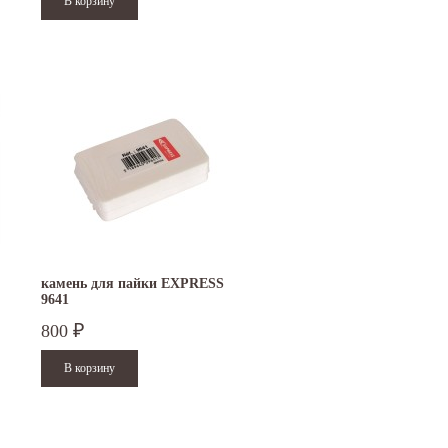
камень для пайки EXPRESS
9641
800
₽