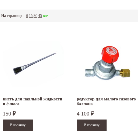
На странице
6
15
30
45
все
кисть для паяльной жидкости
редуктор для малого газового
и флюса
баллона
150
4 100
₽
₽