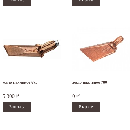
жало паяльное 675
жало паяльное 780
5 300
0
₽
₽