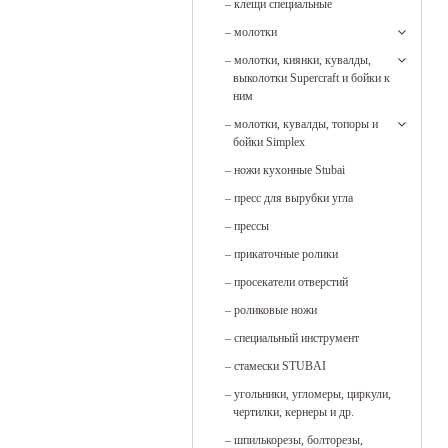
–
клещи специальные
–
молотки
–
молотки, киянки, кувалды,
выколотки Supercraft и бойки к
ним
–
молотки, кувалды, топоры и
бойки Simplex
–
ножи кухонные Stubai
–
пресс для вырубки угла
–
прессы
–
прикаточные ролики
–
просекатели отверстий
–
роликовые ножи
–
специальный инструмент
–
стамески STUBAI
–
угольники, угломеры, циркули,
чертилки, кернеры и др.
–
шпилькорезы, болторезы,