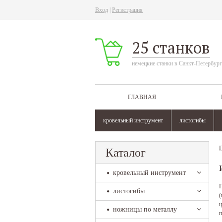
Вход
|
Регистрация
25 станков
немецкие станки в Санкт-Петербург
ГЛАВНАЯ
кровельный инструмент
листогибы
Г
Каталог
кровельный инструмент
П
листогибы
(
ц
ножницы по металлу
п