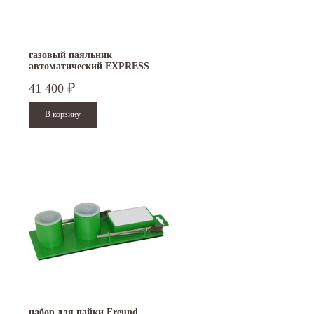
газовый паяльник
автоматический EXPRESS
367/8
41 400
₽
набор для пайки Freund