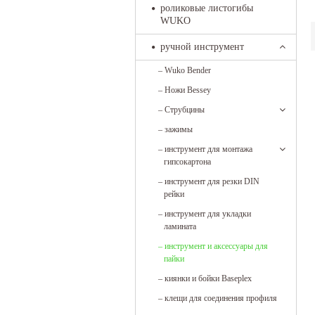
роликовые листогибы
WUKO
ручной инструмент
–
Wuko Bender
–
Ножи Bessey
–
Струбцины
–
зажимы
–
инструмент для монтажа
гипсокартона
–
инструмент для резки DIN
рейки
–
инструмент для укладки
ламината
–
инструмент и аксессуары для
пайки
–
киянки и бойки Baseplex
–
клещи для соединения профиля