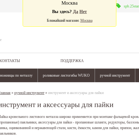
Москва
Валюта:
spb.25sta
Вы здесь?
Да
Нет
Ближайший магазин:
Москва
е
КОНТАКТЫ
ПОДДЕРЖКА
ножницы по металлу
роликовые листогибы WUKO
ручной инструмент
лавная
»
ручной инструмент
»
инструмент и аксессуары для пайки
инструмент и аксессуары для пайки
айка кровельного листового металла широко применяется при монтаже фальцевой кров
пропановые) паяльники, аксессуары для пайки - пропановые шланги, редукторы, баллон
инка, оцинкованной и нержавеющей стали, кисти, ёмкости, камни для пайки, припои, жа
аяльников.