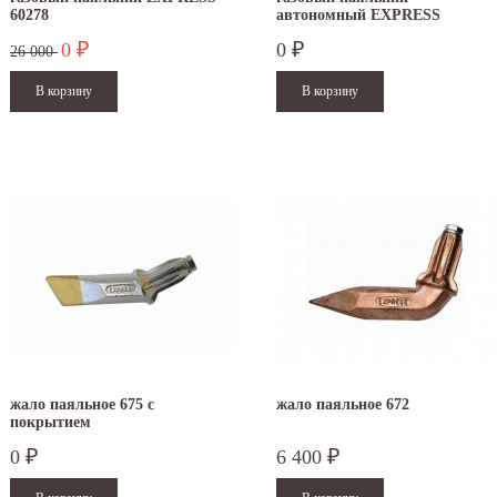
60278
автономный EXPRESS
0
0
₽
₽
26 000
.12.2025
30.04.2025
ежим работы офисов в новогодние
30 апреля - работаем в обычном режиме с
аздники 2025 - 2026 г.: г. Москва: 29, 30
01 по 04 мая - выходные дни с 05 по 07 м
кабря - работаем в...
- работаем в...
итать дальше
Читать дальше
жало паяльное 675 с
жало паяльное 672
покрытием
0
6 400
₽
₽