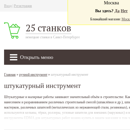
Москва
Вход
|
Регистрация
Ва
Вы здесь?
Да
Нет
Ближайший магазин:
Моск
25 станков
немецкие станки в Санкт-Петербурге
Открыть меню
Главная
»
ручной инструмент
»
штукатурный инструмент
штукатурный инструмент
Штукатурные и малярные работы занимают значительный объём в строительстве. Ка
нанесением и разравниванием различных строительный смесей (шпаклёвки и др.), шп
мастерков, различных шпателей (металлических из нержавеющей стали, резиновых), 
используются кельмы, тёрки, роллеры, угловые шпатели для внешних (наружных) и в
инструменты EDMA для штукатурных работ можно купить в нашем магазине в том чис