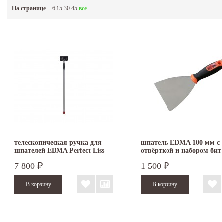
На странице
6
15
30
45
все
телескопическая ручка для
шпатель EDMA 100 мм с
шпателей EDMA Perfect Liss
отвёрткой и набором бит
2х1 м
7 800
1 500
₽
₽