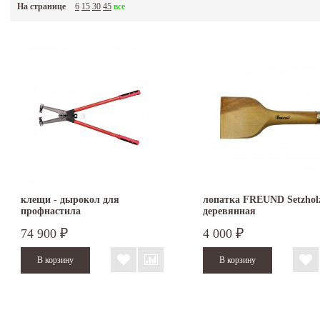
На странице
6
15
30
45
все
клещи - дырокол для
лопатка FREUND Setzhol
профнастила
деревянная
74 900
4 000
₽
₽