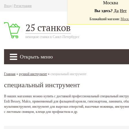
Москва
Вход
|
Регистрация
Ва
Вы здесь?
Да
Нет
Ближайший магазин:
Моск
25 станков
немецкие станки в Санкт-Петербурге
Открыть меню
Главная
»
ручной инструмент
»
специальный инструмент
специальный инструмент
В наших магазинах можно купить с доставкой профессиональный специальный ин
Erdi Bessey, Malco, применяемый для фальцевой кровли, гипсокартона, ламината, об
мультиинструмент, инструмент для вырезки отверстий, высечные ножницы, инструме
с листовым свинцом, клещи для профнастила и др.