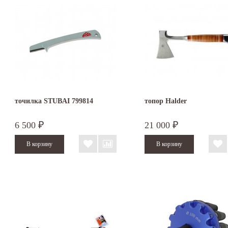
точилка STUBAI 799814
топор Halder
6 500
21 000
₽
₽