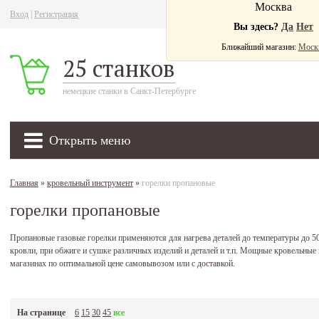
Москва
Вход
|
Регистрация
Ва
Вы здесь?
Да
Нет
Ближайший магазин:
Моск
25 станков
немецкие станки в Санкт-Петербурге
Открыть меню
Главная
»
кровельный инструмент
»
горелки пропановые
горелки пропановые
Пропановые газовые горелки применяются для нагрева деталей до температуры до 50
кровли, при обжиге и сушке различных изделий и деталей и т.п. Мощные кровельны
магазинах по оптимальной цене самовывозом или с доставкой.
На странице
6
15
30
45
все