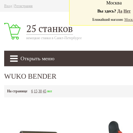
Москва
Вход
|
Регистрация
Ва
Вы здесь?
Да
Нет
Ближайший магазин:
Моск
25 станков
немецкие станки в Санкт-Петербурге
Открыть меню
WUKO BENDER
На странице
6
15
30
45
все