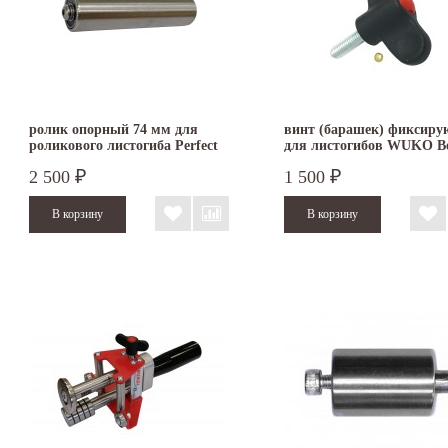
ролик опорный 74 мм для
винт (барашек) фиксир
роликового листогиба Perfect
для листогибов WUKO B
Bender
2 500
1 500
₽
₽