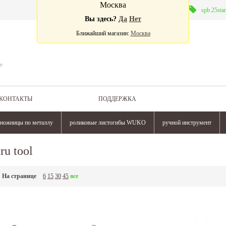
Москва
Валюта:
spb.25sta
Вы здесь?
Да
Нет
Ближайший магазин:
Москва
е
КОНТАКТЫ
ПОДДЕРЖКА
ножницы по металлу
роликовые листогибы WUKO
ручной инструмент
tru tool
На странице
6
15
30
45
все