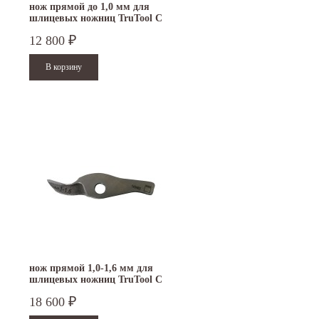
нож прямой до 1,0 мм для
шлицевых ножниц TruTool C
160
12 800
₽
15.10.2024
29.12.2023
Приглашаем посетить наш стенд на 30-й
Режим работы офисов в Москве и
ая
Международной промышленной выставке
Петербурге. Москва. 29 декабря 20
"Металл-Экспо'2024", которая...
9 до 18 часов; с 30 декабря 2023...
Читать дальше
Читать дальше
нож прямой 1,0-1,6 мм для
шлицевых ножниц TruTool C
160
18 600
₽