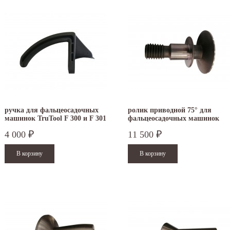
ручка для фальцеосадочных
ролик приводной 75° для
машинок TruTool F 300 и F 301
фальцеосадочных машинок
TruTool F 300 и F 301
4 000
11 500
₽
₽