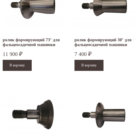
ролик формирующий 73° для
ролик формирующий 30° для
фальцеосадочной машинки
фальцеосадочной машинки
TruTool F 301
TruTool F 300
11 900
7 400
₽
₽