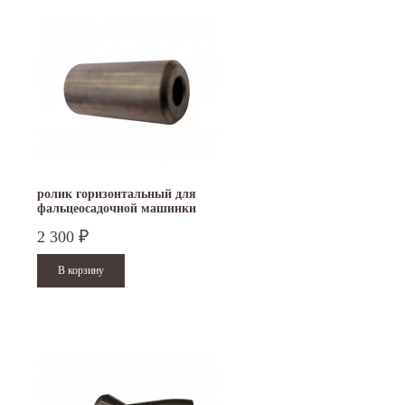
ролик горизонтальный для
фальцеосадочной машинки
TruTool F 300/301
2 300
₽