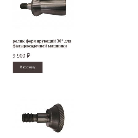
ролик формирующий 30° для
фальцеосадочной машинки
TruTool F 301
9 900
₽