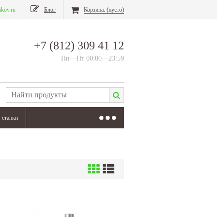
nkov.ru
Блог
Корзина:
(пусто)
+7 (812) 309 41 12
Пн—Пт 00:00—23:59
станки