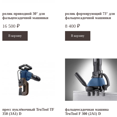
ролик приводной 30° для
ролик формирующий 73° для
фальцеосадочной машинки
фальцеосадочной машинки
TruTool F 300
TruTool F 300
16 500
8 400
₽
₽
пресс пуклёвочный TruTool TF
фальцеосадочная машина
350 (3A1) D
TruTool F 300 (2A1) D