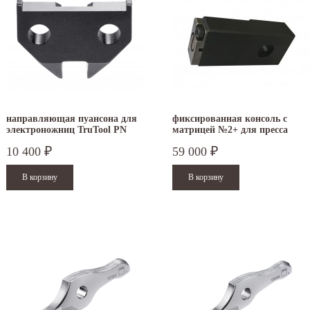
направляющая пуансона для
фиксированная консоль с
электроножниц TruTool PN
матрицей №2+ для пресса
161/200/201 1884927
TruTool TF 350
10 400
59 000
₽
₽