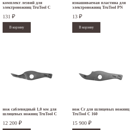
комплект лезвий для
изнашиваемая пластина для
электроножниц TruTool C
электроножниц TruTool PN
250/C200 plus
200/201
131
13
₽
₽
.12.2025
30.04.2025
ежим работы офисов в новогодние
30 апреля - работаем в обычном режиме с
аздники 2025 - 2026 г.: г. Москва: 29, 30
01 по 04 мая - выходные дни с 05 по 07 м
кабря - работаем в обычном...
- работаем в обычном режиме...
итать дальше
Читать дальше
нож саблевидный 1,0 мм для
нож Cr для шлицевых ножниц
шлицевых ножниц TruTool C
TruTool C 160
160
12 200
15 900
₽
₽