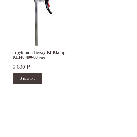
струбцина Bessey KliKlamp
KLI40 400/80 мм
быстрозажимная
5 600
₽