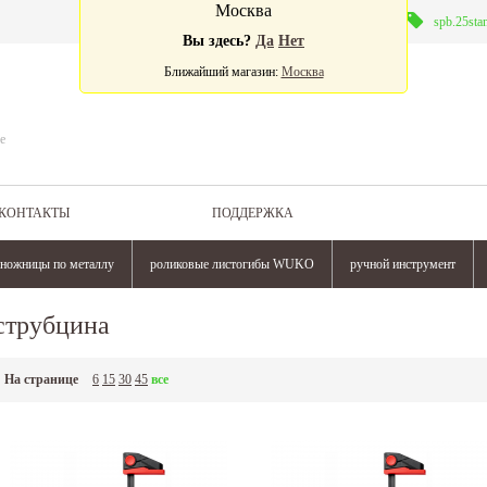
Москва
Валюта:
spb.25sta
Вы здесь?
Да
Нет
Ближайший магазин:
Москва
е
КОНТАКТЫ
ПОДДЕРЖКА
ножницы по металлу
роликовые листогибы WUKO
ручной инструмент
струбцина
На странице
6
15
30
45
все