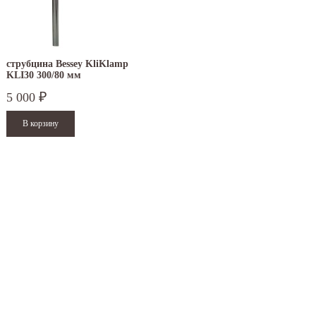
струбцина Bessey KliKlamp
KLI30 300/80 мм
быстрозажимная
5 000
₽