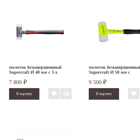
молоток безынерционный
молоток безынерционны
Supercraft Ø 40 мм с 3-х
Supercraft Ø 50 мм с
компонентной рукояткой
флюоресцентным покры
7 800
9 500
₽
₽
3389.040
3377.150