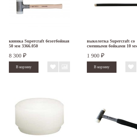
киянка Supercraft безотбойная
выколотка Supercraft со
50 мм 3366.050
сменными бойками 10 м
8 300
1 900
₽
₽