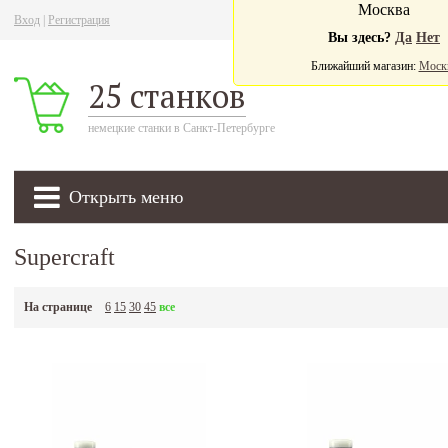
Москва
Вход
|
Регистрация
Ва
Вы здесь?
Да
Нет
Ближайший магазин:
Моск
25 станков
немецкие станки в Санкт-Петербурге
Открыть меню
Supercraft
На странице
6
15
30
45
все