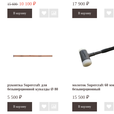
10 100
17 900
₽
₽
3389.050
3399.060
15 600
рукоятка Supercraft для
молоток Supercraft 60 м
безынерционной кувалды Ø 80
безынерционный
мм
5 500
15 500
₽
₽