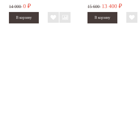
Supercraft 25, 30 и 35 мм
компонентной рукояткой
0
13 400
₽
₽
14 000
15 600