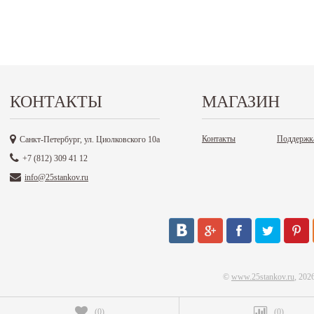
КОНТАКТЫ
МАГАЗИН
Контакты
Поддержк
Санкт-Петербург, ул. Циолковского 10а
+7 (812) 309 41 12
info@25stankov.ru
©
www.25stankov.ru
, 202
(
0
)
(
0
)