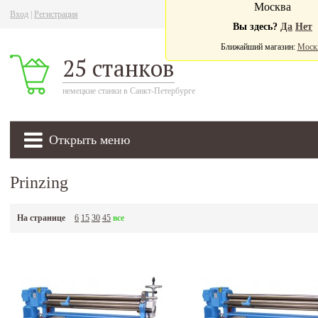
Москва
Вход
|
Регистрация
Ва
Вы здесь?
Да
Нет
Ближайший магазин:
Моск
25 станков
немецкие станки в Санкт-Петербурге
Открыть меню
Prinzing
На странице
6
15
30
45
все