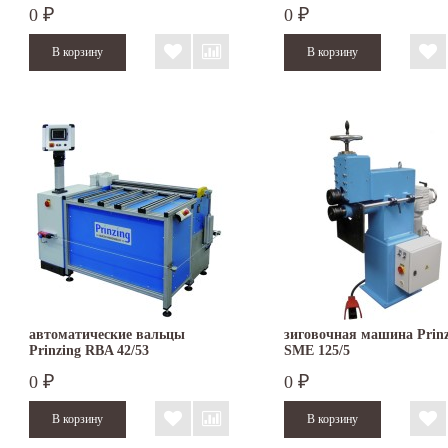
0
0
₽
₽
автоматические вальцы
зиговочная машина Prinz
Prinzing RBA 42/53
SMЕ 125/5
0
0
₽
₽