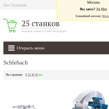
Москва
Вход
|
Регистрация
Ва
Вы здесь?
Да
Нет
Ближайший магазин:
Моск
25 станков
немецкие станки в Санкт-Петербурге
Открыть меню
Schlebach
На странице
6
15
30
45
все