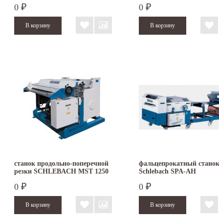
0
0
₽
₽
станок продольно-поперечной
фальцепрокатный стано
резки SCHLEBACH MST 1250
Schlebach SPA-AH
0
0
₽
₽