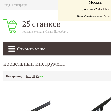
Москва
Вход
|
Регистрация
Ва
Вы здесь?
Да
Нет
Ближайший магазин:
Моск
25 станков
немецкие станки в Санкт-Петербурге
Открыть меню
кровельный инструмент
На странице
6
15
30
45
все