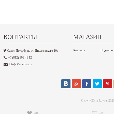
КОНТАКТЫ
МАГАЗИН
Контакты
Поддержк
Санкт-Петербург, ул. Циолковского 10а
+7 (812) 309 41 12
info@25stankov.ru
©
www.25stankov.ru
, 202
(
0
)
(
0
)