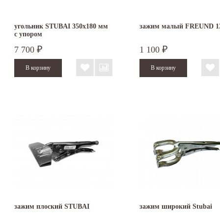
угольник STUBAI 350х180 мм
зажим малый FREUND 1
с упором
7 700
1 100
₽
₽
зажим плоский STUBAI
зажим широкий Stubai