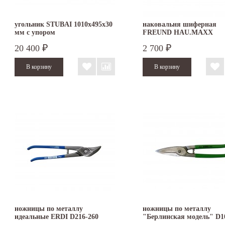
угольник STUBAI 1010х495х30
наковальня шиферная
мм с упором
FREUND HAU.MAXX
изогнутая
20 400
2 700
₽
₽
ножницы по металлу
ножницы по металлу
идеальные ERDI D216-260
"Берлинская модель" D1
правые
300