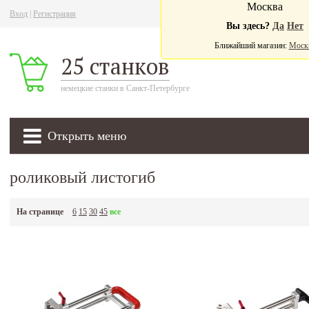
Москва
Вход
|
Регистрация
Ва
Вы здесь?
Да
Нет
Ближайший магазин:
Моск
25 станков
немецкие станки в Санкт-Петербурге
Открыть меню
роликовый листогиб
На странице
6
15
30
45
все