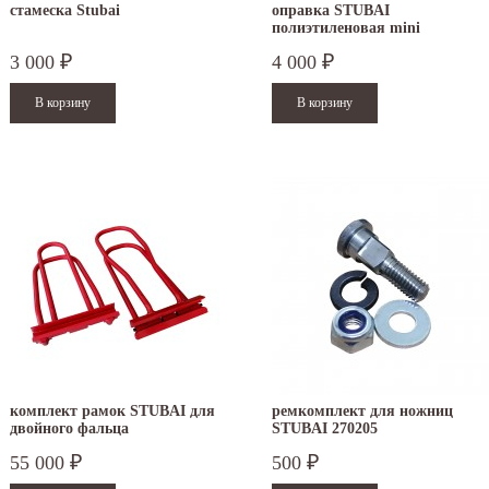
стамеска Stubai
оправка STUBAI
полиэтиленовая mini
3 000
4 000
₽
₽
.12.2025
30.04.2025
ежим работы офисов в новогодние
30 апреля - работаем в обычном режиме с
аздники 2025 - 2026 г.: г. Москва: 29, 30
01 по 04 мая - выходные дни с 05 по 07 м
кабря - работаем в...
- работаем в обычном...
итать дальше
Читать дальше
комплект рамок STUBAI для
ремкомплект для ножниц
двойного фальца
STUBAI 270205
55 000
500
₽
₽