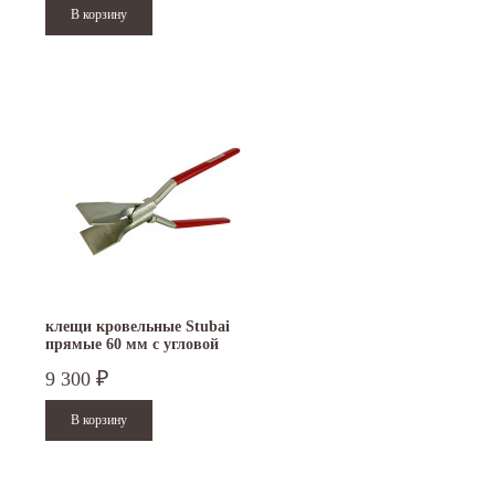
клещи кровельные Stubai
прямые 60 мм с угловой
функцией оцинкованные
9 300
₽
282451NR