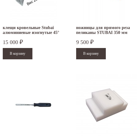
клещи кровельные Stubai
ножницы для прямого реза
алюминиевые изогнутые 45°
пеликаны STUBAI 350 мм
60 мм
ПВХ левые 269511
15 000
9 500
₽
₽