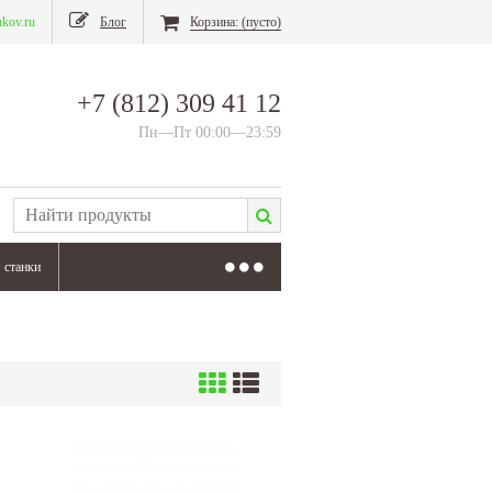
nkov.ru
Блог
Корзина:
(пусто)
+7 (812) 309 41 12
Пн—Пт 00:00—23:59
станки