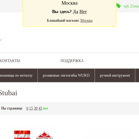
Москва
Валюта:
spb.25sta
Вы здесь?
Да
Нет
Ближайший магазин:
Москва
е
КОНТАКТЫ
ПОДДЕРЖКА
ножницы по металлу
роликовые листогибы WUKO
ручной инструмент
Stubai
На странице
6
15
30
45
все