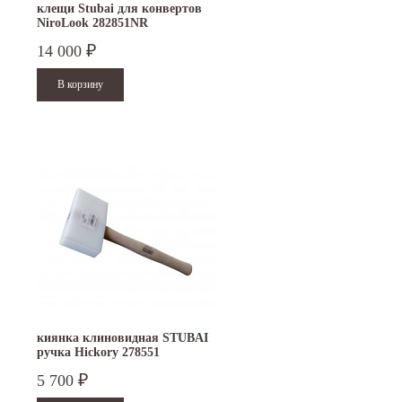
клещи Stubai для конвертов
NiroLook 282851NR
14 000
₽
15.10.2024
29.12.2023
Приглашаем посетить наш стенд на 30-й
Режим работы офисов в Москве и
ая
Международной промышленной выставке
Петербурге. Москва. 29 декабря 20
"Металл-Экспо'2024",...
9 до 18 часов; с 30...
Читать дальше
Читать дальше
киянка клиновидная STUBAI
ручка Hickory 278551
5 700
₽