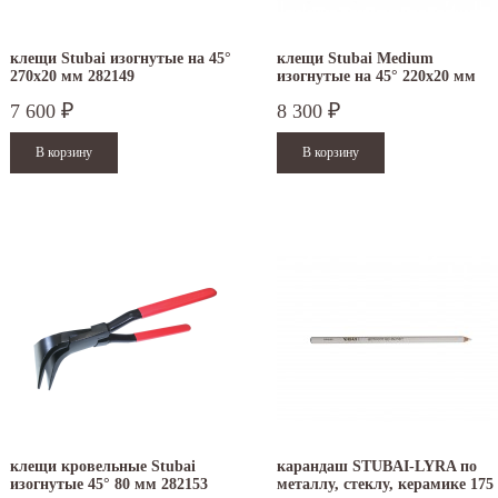
клещи Stubai изогнутые на 45°
клещи Stubai Medium
270х20 мм 282149
изогнутые на 45° 220х20 мм
282120
7 600
8 300
₽
₽
клещи кровельные Stubai
карандаш STUBAI-LYRA по
изогнутые 45° 80 мм 282153
металлу, стеклу, керамике 175