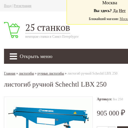
Москва
Вход
|
Регистрация
Ва
Вы здесь?
Да
Нет
Ближайший магазин:
Моск
25 станков
немецкие станки в Санкт-Петербурге
Открыть меню
Главная
»
листогибы
»
ручные листогибы
»
листогиб ручной Schechtl LBX 250
листогиб ручной Schechtl LBX 250
Артикул:
lbx 250
905 000
₽