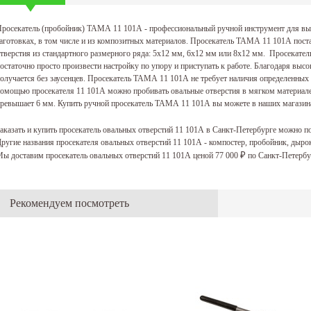
росекатель (пробойник) ТАМА 11 101А - профессиональный ручной инструмент для вы
аготовках, в том числе и из композитных материалов. Просекатель ТАМА 11 101А пост
тверстия из стандартного размерного ряда: 5х12 мм, 6х12 мм или 8х12 мм. Просекатель
остаточно просто произвести настройку по упору и приступать к работе. Благодаря высо
олучается без заусенцев. Просекатель ТАМА 11 101А не требует наличия определенных 
омощью просекателя 11 101А можно пробивать овальные отверстия в мягком материале (к
ревышает 6 мм. Купить ручной просекатель ТАМА 11 101А вы можете в наших магазинах
аказать и купить просекатель овальных отверстий 11 101А в Санкт-Петербурге можно п
ругие названия просекателя овальных отверстий 11 101А - компостер, пробойник, дыр
ы доставим просекатель овальных отверстий 11 101А ценой 77 000
по Санкт-Петербу
₽
Рекомендуем посмотреть