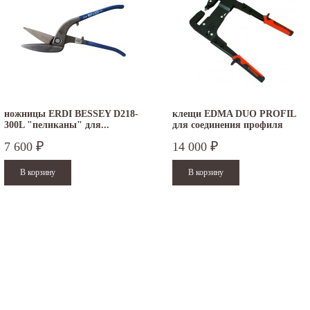
ножницы ERDI BESSEY D218-
клещи EDMA DUO PROFIL
300L "пеликаны" для...
для соединения профиля
7 600
14 000
₽
₽