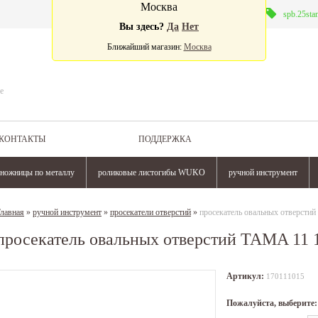
Москва
Валюта:
spb.25sta
Вы здесь?
Да
Нет
Ближайший магазин:
Москва
е
КОНТАКТЫ
ПОДДЕРЖКА
ножницы по металлу
роликовые листогибы WUKO
ручной инструмент
лавная
»
ручной инструмент
»
просекатели отверстий
»
просекатель овальных отверсти
просекатель овальных отверстий TAMA 11 
Артикул:
170111015
Пожалуйста, выберите: