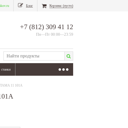
nkov.ru
Блог
Корзина:
(пусто)
+7 (812) 309 41 12
Пн—Пт 00:00—23:59
станки
й TAMA 11 101А
101А