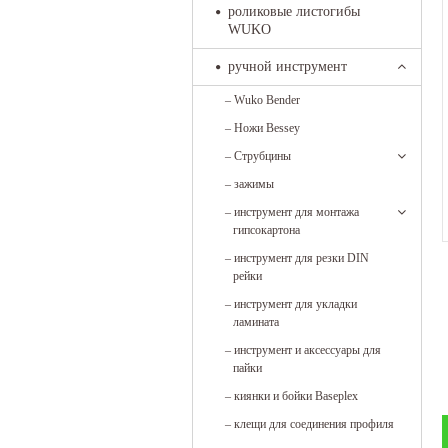
роликовые листогибы
WUKO
ручной инструмент
–
Wuko Bender
–
Ножи Bessey
–
Струбцины
–
зажимы
–
инструмент для монтажа
гипсокартона
–
инструмент для резки DIN
рейки
–
инструмент для укладки
ламината
–
инструмент и аксессуары для
пайки
–
киянки и бойки Baseplex
–
клещи для соединения профиля