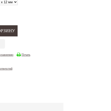
 сравнению
Печать
 отверстий