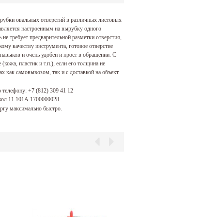
рубки овальных отверстий в различных листовых
авляется настроенным на вырубку одного
 не требует предварительной разметки отверстия,
кому качеству инструмента, готовое отверстие
навыков и очень удобен и прост в обращении. С
ожа, пластик и т.п.), если его толщина не
 как самовывозом, так и с доставкой на объект.
о телефону:
+7 (812) 309 41 12
окол 11 101А 1700000028
ргу максимально быстро.