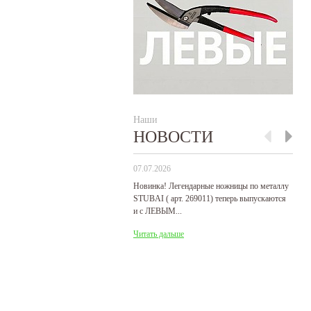
Наши
НОВОСТИ
07.07.2026
29
Новинка! Легендарные ножницы по металлу
Р
STUBAI ( арт. 269011) теперь выпускаются
пр
и с ЛЕВЫМ...
де
31
Читать дальше
Ч