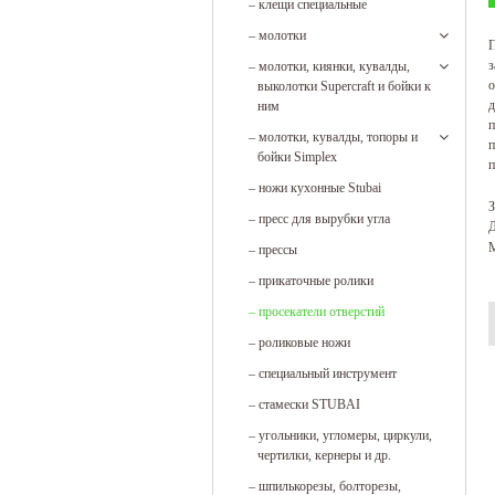
–
клещи специальные
–
молотки
П
з
–
молотки, киянки, кувалды,
о
выколотки Supercraft и бойки к
д
ним
п
–
молотки, кувалды, топоры и
п
бойки Simplex
п
–
ножи кухонные Stubai
З
–
пресс для вырубки угла
Д
М
–
прессы
–
прикаточные ролики
–
просекатели отверстий
–
роликовые ножи
–
специальный инструмент
–
стамески STUBAI
–
угольники, угломеры, циркули,
чертилки, кернеры и др.
–
шпилькорезы, болторезы,