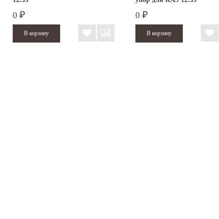
0
0
₽
₽