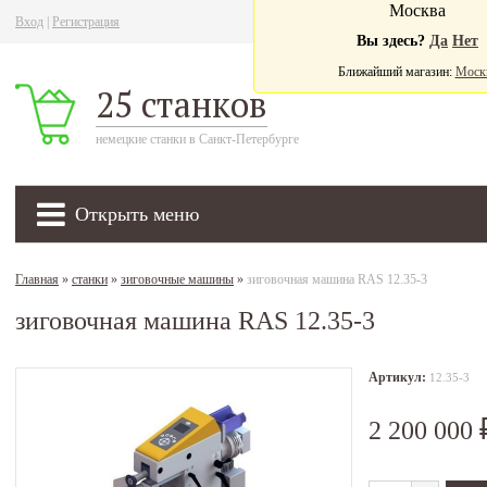
Москва
Вход
|
Регистрация
Ва
Вы здесь?
Да
Нет
Ближайший магазин:
Моск
25 станков
немецкие станки в Санкт-Петербурге
Открыть меню
Главная
»
станки
»
зиговочные машины
»
зиговочная машина RAS 12.35-3
зиговочная машина RAS 12.35-3
Артикул:
12.35-3
2 200 000