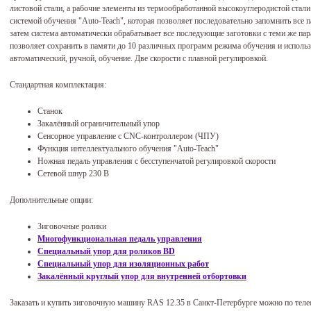
листовой стали, а рабочие элементы из термообработанной высокоуглеродистой стал
системой обучения "Auto-Teach", которая позволяет последовательно запомнить все 
затем система автоматически обрабатывает все последующие заготовки с теми же па
позволяет сохранить в памяти до 10 различных программ режима обучения и использ
автоматический, ручной, обучение. Две скорости с плавной регулировкой.
Стандартная комплектация:
Станок
Закалённый ограничительный упор
Сенсорное управление с CNC-контроллером (ЧПУ)
Функция интеллектуального обучения "Auto-Teach"
Ножная педаль управления с бесступенчатой регулировкой скорости
Сетевой шнур 230 В
Дополнительные опции:
Зиговочные ролики
Многофункциональная педаль управления
Специальный упор для роликов BD
Специальный упор для изоляционных работ
Закалённый круглый упор для внутренней отбортовки
Заказать и купить зиговочную машину RAS 12.35 в Санкт-Петербурге можно по тел